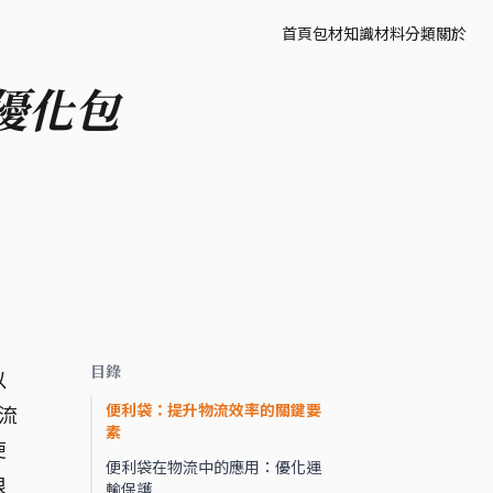
首頁
包材知識
材料分類
關於
優化包
目錄
以
便利袋：提升物流效率的關鍵要
流
素
便
便利袋在物流中的應用：優化運
根
輸保護