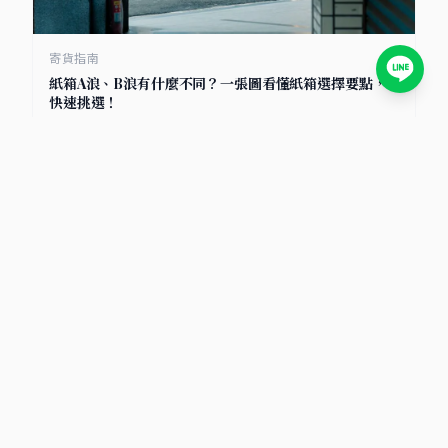
寄貨指南
紙箱A浪、B浪有什麼不同？一張圖看懂紙箱選擇要點，
快速挑選！
2025/7/8
小卡包材首選
包裝材料知識庫｜小卡包材・紙盒設計・電商包裝指南
文章分類
包材選擇
物流比較