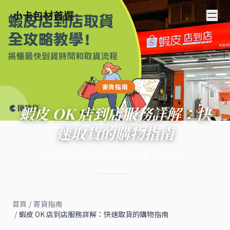
小卡包材首選
寄貨指南
蝦皮 OK 店到店服務詳解：快
速取貨的購物指南
2024年10月21日
·
10
分鐘閱讀
·
3,846
字
首頁
/
寄貨指南
/
蝦皮 OK 店到店服務詳解：快速取貨的購物指南