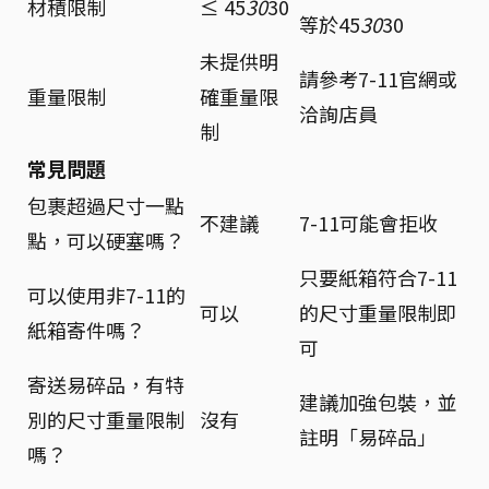
材積限制
≤ 45
30
30
等於45
30
30
未提供明
請參考7-11官網或
重量限制
確重量限
洽詢店員
制
常見問題
包裹超過尺寸一點
不建議
7-11可能會拒收
點，可以硬塞嗎？
只要紙箱符合7-11
可以使用非7-11的
可以
的尺寸重量限制即
紙箱寄件嗎？
可
寄送易碎品，有特
建議加強包裝，並
別的尺寸重量限制
沒有
註明「易碎品」
嗎？