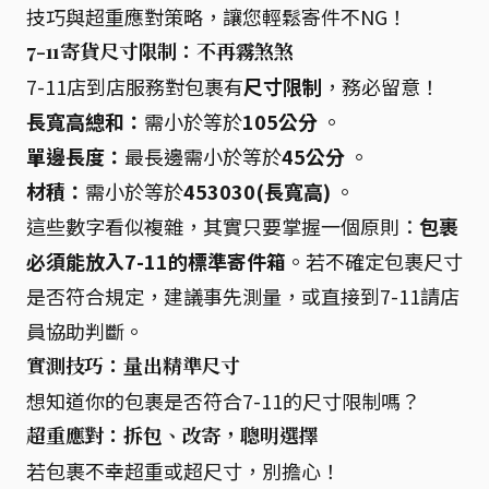
技巧與超重應對策略，讓您輕鬆寄件不NG！
7-11寄貨尺寸限制：不再霧煞煞
7-11店到店服務對包裹有
尺寸限制
，務必留意！
長寬高總和：
需小於等於
105公分
。
單邊長度：
最長邊需小於等於
45公分
。
材積：
需小於等於
453030(長寬高)
。
這些數字看似複雜，其實只要掌握一個原則：
包裹
必須能放入7-11的標準寄件箱
。若不確定包裹尺寸
是否符合規定，建議事先測量，或直接到7-11請店
員協助判斷。
實測技巧：量出精準尺寸
想知道你的包裹是否符合7-11的尺寸限制嗎？
超重應對：拆包、改寄，聰明選擇
若包裹不幸超重或超尺寸，別擔心！