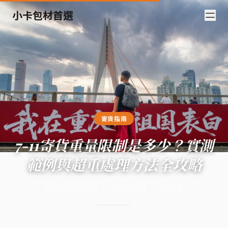
小卡包材首選
寄貨指南
7-11寄貨重量限制是多少？實測
範例與超重處理方法全攻略
2024年10月22日
·
15
分鐘閱讀
·
5,700
字