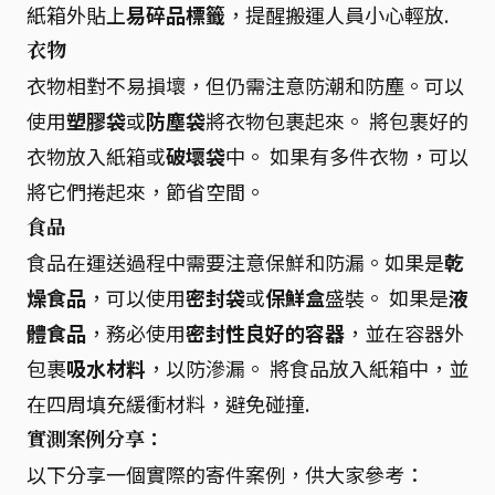
紙箱外貼上
易碎品標籤
，提醒搬運人員小心輕放.
衣物
衣物相對不易損壞，但仍需注意防潮和防塵。可以
使用
塑膠袋
或
防塵袋
將衣物包裹起來。 將包裹好的
衣物放入紙箱或
破壞袋
中。 如果有多件衣物，可以
將它們捲起來，節省空間。
食品
食品在運送過程中需要注意保鮮和防漏。如果是
乾
燥食品
，可以使用
密封袋
或
保鮮盒
盛裝。 如果是
液
體食品
，務必使用
密封性良好的容器
，並在容器外
包裹
吸水材料
，以防滲漏。 將食品放入紙箱中，並
在四周填充緩衝材料，避免碰撞.
實測案例分享：
以下分享一個實際的寄件案例，供大家參考：