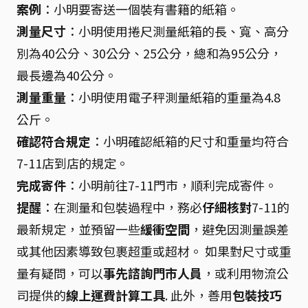
案例
：小明要寄送一個裝有書籍的紙箱。
測量尺寸
：小明使用捲尺測量紙箱的長、寬、高分
別為40公分、30公分、25公分，總和為95公分，
最長邊為40公分。
測量重量
：小明使用電子秤測量紙箱的重量為4.8
公斤。
確認符合規定
：小明確認紙箱的尺寸和重量均符合
7-11店到店的規定。
完成寄件
：小明前往7-11門市，順利完成寄件。
提醒
：在測量和包裝過程中，務必
仔細核對
7-11的
最新規定，並預留一些
緩衝空間
，避免因測量誤差
或其他因素導致包裹超重或超材。 如果對尺寸或重
量有疑問，可以
事先諮詢門市人員
，或利用物流公
司提供的
線上運費計算工具
. 此外，善用
包裝技巧