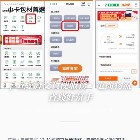
小卡包材首選
電商賣家
7-11經濟交貨便服務：電商物流
省錢好幫手
2024年10月27日
·
11
分鐘閱讀
·
4,292
字
首頁
/
電商賣家
/
7-11經濟交貨便服務：電商物流省錢好幫手