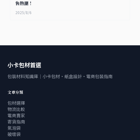
售熱潮！
2025/8/6
小卡包材首選
包裝材料知識庫｜小卡包材・紙盒設計・電商包裝指南
文章分類
包材選擇
物流比較
電商賣家
寄貨指南
氣泡袋
破壞袋