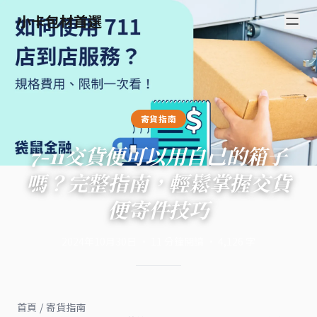
小卡包材首選
寄貨指南
7-11交貨便可以用自己的箱子
嗎？完整指南，輕鬆掌握交貨
便寄件技巧
2024年10月30日
·
11
分鐘閱讀
·
4,126
字
首頁
/
寄貨指南