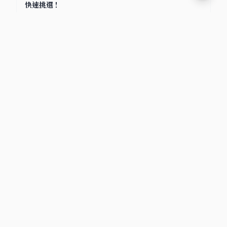
快速挑選！
2025/7/8
小卡包材首選
包裝材料知識庫｜小卡包材・紙盒設計・電商包裝指南
文章分類
包材選擇
物流比較
電商賣家
寄貨指南
氣泡袋
破壞袋