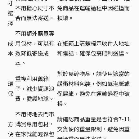
寸
不用擔心尺寸不
免商品在運輸過程中因碰撞而
選
合而無法寄送。
損壞。
擇
不用額外購買專
成
用包材，可以有
在紙箱上清楚標示收件人地址
本
效降低寄送成
和電話，確保包裹順利送達。
本。
對於易碎物品，請使用適當的
重複利用舊箱
環
緩衝材料包裝，例如氣泡紙或
子，減少資源浪
保
保麗龍，避免在運輸過程中破
費，愛護地球。
損。
不用特地去門市
請確認商品重量是否符合7-11
方
購買專用包材，
交貨便的重量限制，避免因重
便
在家就能輕鬆包
量過重而無法寄送。