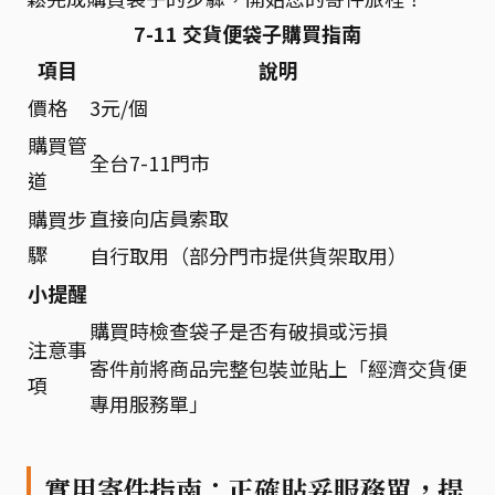
7-11 交貨便袋子購買指南
項目
說明
價格
3元/個
購買管
全台7-11門市
道
直接向店員索取
購買步
驟
自行取用（部分門市提供貨架取用）
小提醒
購買時檢查袋子是否有破損或污損
注意事
寄件前將商品完整包裝並貼上「經濟交貨便
項
專用服務單」
實用寄件指南：正確貼妥服務單，提