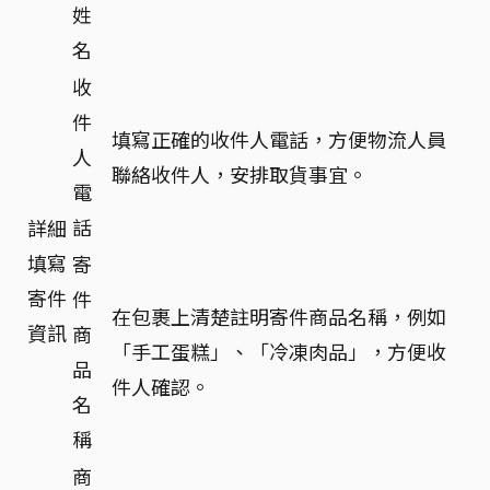
姓
名
收
件
填寫正確的收件人電話，方便物流人員
人
聯絡收件人，安排取貨事宜。
電
話
詳細
填寫
寄
寄件
件
在包裹上清楚註明寄件商品名稱，例如
資訊
商
「手工蛋糕」、「冷凍肉品」，方便收
品
件人確認。
名
稱
商