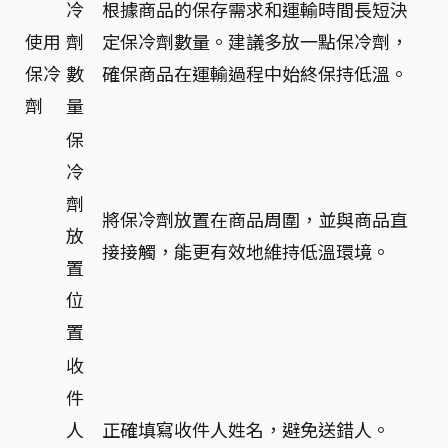
冷
根據商品的保存需求和運輸時間長短決
使用
劑
定保冷劑數量。建議多放一點保冷劑，
保冷
數
確保商品在運輸過程中始終保持低溫。
劑
量
保
冷
劑
將保冷劑放置在商品周圍，並與商品直
放
接接觸，能更有效地維持低溫環境。
置
位
置
收
件
人
正確填寫收件人姓名，避免送錯人。