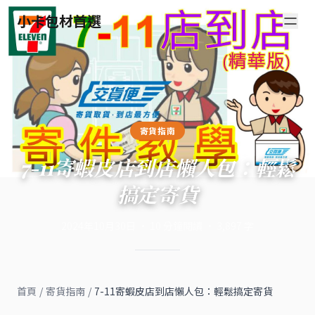
小卡包材首選
寄貨指南
7-11寄蝦皮店到店懶人包：輕鬆
搞定寄貨
2024年10月30日
·
10
分鐘閱讀
·
3,897
字
首頁
/
寄貨指南
/
7-11寄蝦皮店到店懶人包：輕鬆搞定寄貨