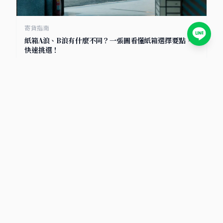
寄貨指南
紙箱A浪、B浪有什麼不同？一張圖看懂紙箱選擇要點，
快速挑選！
2025/7/8
小卡包材首選
包裝材料知識庫｜小卡包材・紙盒設計・電商包裝指南
文章分類
包材選擇
物流比較