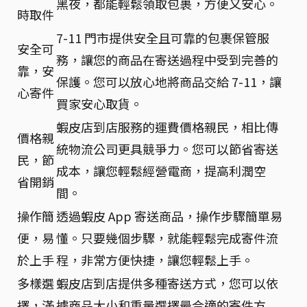
黑夜，都能輕鬆領取包裹，方便又安心。
時取件
7-11 門市提供安全且可靠的包裹保管服
安全可
務，讓您的商品在寄送過程中受到完善的
靠，安
保護。您可以放心地將商品交給 7-11，讓
心寄件
買家安心取貨。
蝦皮店到店服務的運費價格親民，相比傳
價格親
統物流公司更具競爭力。您可以節省寄送
民，節
成本，讓您輕鬆經營電商，提高利潤空
省開銷
間。
操作簡
透過蝦皮 App 寄送商品，操作步驟簡單易
便，易
懂。只要幾個步驟，就能輕鬆完成寄件流
於上手
程，非常方便快捷，讓您輕鬆上手。
多樣選
蝦皮店到店提供多種寄送方式，您可以依
擇，滿
據商品大小和重量選擇最合適的寄件方