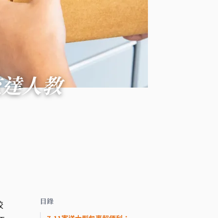
流達人教
目錄
較