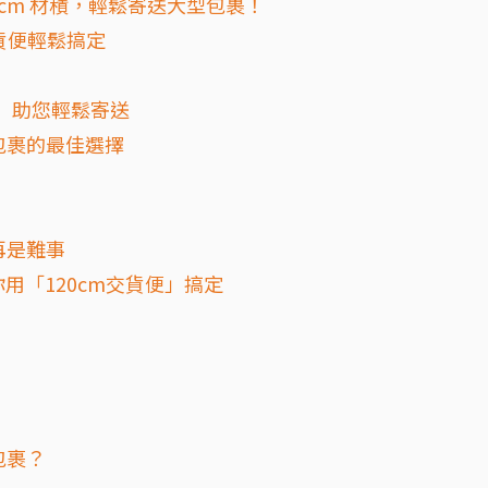
20 cm 材積，輕鬆寄送大型包裹！
交貨便輕鬆搞定
便」助您輕鬆寄送
包裹的最佳選擇
再是難事
用「120cm交貨便」搞定
包裹？