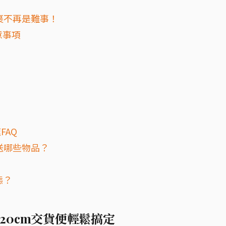
包裹不再是難事！
意事項
FAQ
寄送哪些物品？
態？
120cm交貨便輕鬆搞定