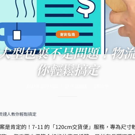
寄貨指南
1 寄大型包裹不是問題！物
你輕鬆搞定
2024年10月30日
·
10
分鐘閱讀
·
3,988
字
物流達人教你輕鬆搞定
是肯定的！7-11 的「120cm交貨便」服務，專為尺寸