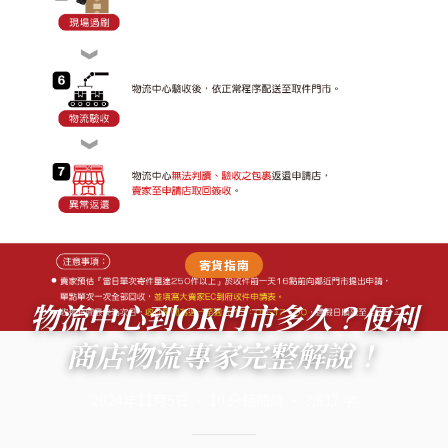
寄貨指南
物流中心到OK門市多久？便利
商店物流專家完整解說！
2024年11月5日
·
10
分鐘閱讀
·
3,817
字