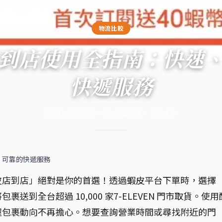
物流比較
到店使用全指南：快速
快遞服務
2024年11月7日
·
10
分鐘閱讀
·
3,894
字
、可靠的快遞服務
皮店到店」絕對是你的首選！透過蝦皮平台下單時，選擇
到全台超過 10,000 家7-ELEVEN 門市取貨。使用
握包裹動向不再擔心。想要查詢營業時間或尋找附近的門