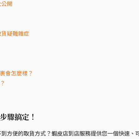
大公開
取貨疑難雜症
包裹會怎麼樣？
？
步驟搞定！
不到方便的取貨方式？蝦皮店到店服務提供您一個快速、