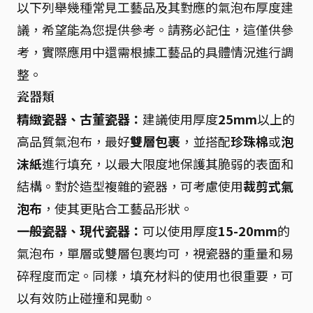
以下列舉幾種常見工藝品及其對應的氣泡布厚度建
議，希望能為您提供參考。請務必記住，這僅供參
考，實際應用中還需根據工藝品的具體情況進行調
整。
瓷器類
精緻瓷器、古董瓷器：
建議使用厚度
25mm
以上的
高品質氣泡布，最好
雙層包裹
，並搭配
珍珠棉
或
泡
沫紙
進行填充，以最大限度地保護其脆弱的表面和
結構。對於造型複雜的瓷器，可考慮使用
裁剪式氣
泡布
，使其更貼合工藝品形狀。
一般瓷器、現代瓷器：
可以使用厚度
15-20mm
的
氣泡布，單層或雙層包裹均可，視瓷器的重量和易
碎程度而定。同樣，填充材料的使用也很重要，可
以有效防止碰撞和晃動。