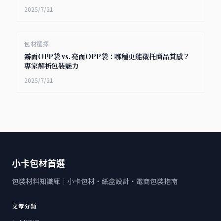
2025/7/21
包材選擇
霧面OPP袋 vs. 亮面OPP袋：哪種更能襯托商品質感？
專家解析包裝魅力
2025/7/21
小卡包材首選
包裝材料知識庫｜小卡包材・紙盒設計・電商包裝指南
文章分類