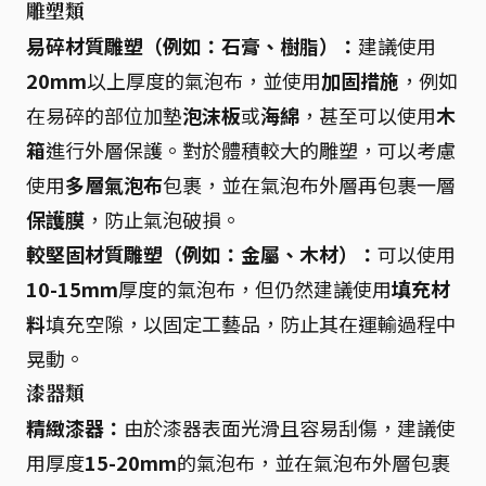
雕塑類
易碎材質雕塑（例如：石膏、樹脂）：
建議使用
20mm
以上厚度的氣泡布，並使用
加固措施
，例如
在易碎的部位加墊
泡沫板
或
海綿
，甚至可以使用
木
箱
進行外層保護。對於體積較大的雕塑，可以考慮
使用
多層氣泡布
包裹，並在氣泡布外層再包裹一層
保護膜
，防止氣泡破損。
較堅固材質雕塑（例如：金屬、木材）：
可以使用
10-15mm
厚度的氣泡布，但仍然建議使用
填充材
料
填充空隙，以固定工藝品，防止其在運輸過程中
晃動。
漆器類
精緻漆器：
由於漆器表面光滑且容易刮傷，建議使
用厚度
15-20mm
的氣泡布，並在氣泡布外層包裹