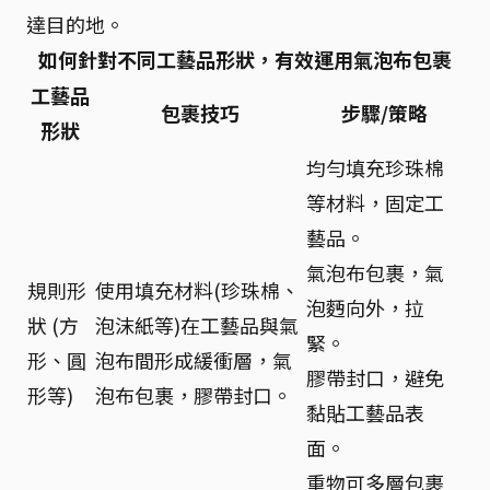
達目的地。
如何針對不同工藝品形狀，有效運用氣泡布包裹
工藝品
包裹技巧
步驟/策略
形狀
均勻填充珍珠棉
等材料，固定工
藝品。
氣泡布包裹，氣
規則形
使用填充材料(珍珠棉、
泡麪向外，拉
狀 (方
泡沫紙等)在工藝品與氣
緊。
形、圓
泡布間形成緩衝層，氣
膠帶封口，避免
形等)
泡布包裹，膠帶封口。
黏貼工藝品表
面。
重物可多層包裹