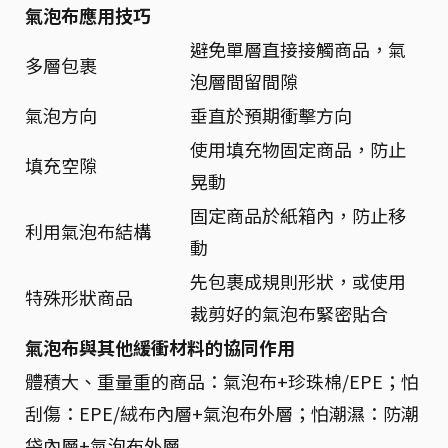
氣泡布應用技巧
避免單層直接接觸商品，氣
多層包裹
泡層間留間隙
氣泡方向
垂直於預期衝擊方向
使用填充物固定商品，防止
填充空隙
晃動
固定商品於紙箱內，防止移
利用氣泡布結構
動
先包裹成規則形狀，或使用
特殊形狀商品
裁剪好的氣泡布緊密貼合
氣泡布與其他緩衝材料的協同作用
體積大、重量重的商品：氣泡布+珍珠棉/EPE；怕
刮傷：EPE/絨布內層+氣泡布外層；怕潮濕：防潮
袋內層+氣泡布外層