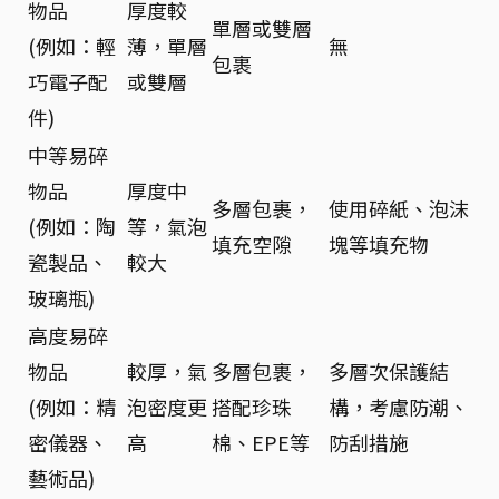
物品
厚度較
單層或雙層
(例如：輕
薄，單層
無
包裹
巧電子配
或雙層
件)
中等易碎
物品
厚度中
多層包裹，
使用碎紙、泡沫
(例如：陶
等，氣泡
填充空隙
塊等填充物
瓷製品、
較大
玻璃瓶)
高度易碎
物品
較厚，氣
多層包裹，
多層次保護結
(例如：精
泡密度更
搭配珍珠
構，考慮防潮、
密儀器、
高
棉、EPE等
防刮措施
藝術品)