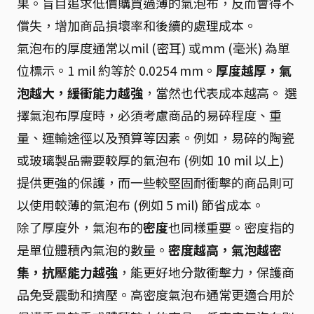
果。盲目追求低價購買過薄的氣泡布，反而會得不
償失，增加商品損壞率和後續的處理成本。
氣泡布的厚度通常以mil (密耳) 或mm (毫米) 為單
位標示。1 mil 約等於 0.0254 mm。
厚度越厚，氣
泡越大，緩衝能力越強
，當然也代表成本越高。 選
擇氣泡布厚度時，必須考慮商品的易碎程度、重
量、運輸途徑以及預算等因素。例如，易碎的陶瓷
或玻璃製品需要較厚的氣泡布 (例如 10 mil 以上)
提供更強的保護，而一些較堅固耐衝擊的商品則可
以使用較薄的氣泡布 (例如 5 mil) 節省成本。
除了厚度外，氣泡布的
密度
也同樣重要。密度指的
是單位體積內氣泡的數量。
密度越高，氣泡越密
集，抗壓能力越強
，能更好地分散衝擊力，保護商
品免受震動和擠壓。高密度氣泡布通常更適合用於