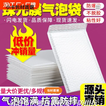
小卡包材首選
包材選擇
氣泡布快遞包裝秘笈：防損抗