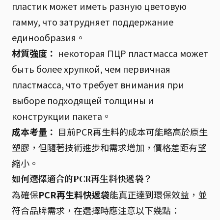
пластик может иметь разную цветовую
гамму, что затрудняет поддержание
единообразия。
材質強度：
некоторая ПЦР пластмасса может
быть более хрупкой, чем первичная
пластмасса, что требует внимания при
выборе подходящей толщины и
конструкции пакета。
成本考量：
目前PCR再生料的成本可能略高於原生
塑膠，但隨著技術進步和需求增加，價格差距有望
縮小。
如何選擇適合的PCR再生料快遞袋？
為確保
PCR再生料快遞袋
能真正達到環保效益，並
符合品牌需求，在選擇時應注意以下幾點：