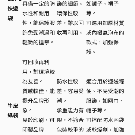
具備一定的防
飾的細節。
如褲子、裙子
快遞
水性和耐用
環保性較
等。
袋
性，能保護服
差，難以回
可選用加厚材質
飾免受潮濕和
收再利用。
或內襯氣泡布的
輕微的撞擊。
款式，加強保
護。
可回收再利
用，對環境較
為友善。
防水性較
適合用於運送輕
質感較佳，能
差，容易受
便、不易受潮的
提升品牌形
潮。
服飾，如圍巾、
牛皮
象。
承重能力有
帽子等。
紙袋
易於印刷，可
限，不適合
可搭配防水內袋
印製品牌
包裝較重的
或乾燥劑，加強