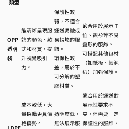
類型
保護性較
弱，不適合
適合用於展示 T
能清晰呈現服
運送易皺或
恤、襯衫等不易
OPP
飾的顏色、款
易損壞的服
變形的服飾。
透明
式和材質，提
飾。
可搭配其他包材
袋
升視覺吸引
環保性較
（如紙板、氣泡
力。
差，屬於不
紙）加強保護。
可分解的塑
膠材質。
適合用於運送對
成本較低，大
展示性要求不
量採購更具價
透明度低，
高，但需要一定
格優勢。
無法展示服
保護性的服飾，
LDPE