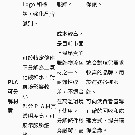
Logo 和標
服飾。
保護。
語，強化品牌
識別。
成本較高，
是目前市面
上最昂貴的
可於特定條件
服飾物流包
適合對環保要求
下分解為二氧
材之一。
較高的品牌，用
化碳和水，對
PLA
耐熱性較
於運送各種服
環境影響較
可分
差，不適合
飾。
小。
解材
在高溫環境
可向消費者宣導
部分 PLA 材質
質
下使用。
正確的回收和處
透明度高，可
分解條件較
理方式，提升環
展示服飾細
為嚴苛，需
保意識。
節。