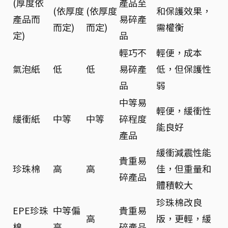
(厚度依
產品至
(依厚度
(依厚度
和保護效果，
產品而
易碎產
而定)
而定)
需權衡
定)
品
輕巧不
輕便，成本
氣泡紙
低
低
易碎產
低，但保護性
品
弱
中等易
輕便，緩衝性
緩衝紙
中等
中等
碎程度
能良好
產品
緩衝減震性能
貴重易
珍珠棉
高
高
佳，但重量和
碎產品
體積較大
珍珠棉改良
EPE珍珠
中等偏
貴重易
高
版，更輕，緩
棉
高
碎產品