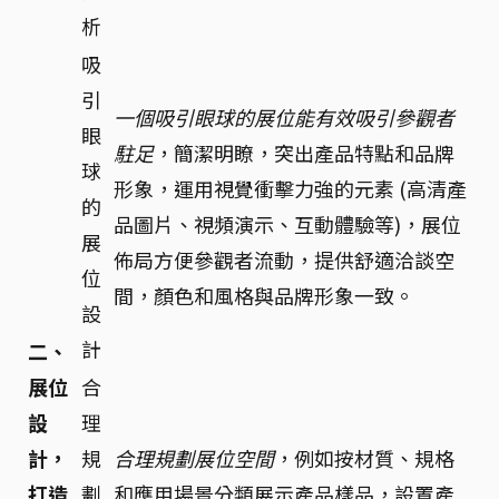
析
吸
引
一個吸引眼球的展位能有效吸引參觀者
眼
駐足
，簡潔明瞭，突出產品特點和品牌
球
形象，運用視覺衝擊力強的元素 (高清產
的
品圖片、視頻演示、互動體驗等)，展位
展
佈局方便參觀者流動，提供舒適洽談空
位
間，顏色和風格與品牌形象一致。
設
計
二、
展位
合
設
理
計，
規
合理規劃展位空間
，例如按材質、規格
打造
劃
和應用場景分類展示產品樣品，設置產