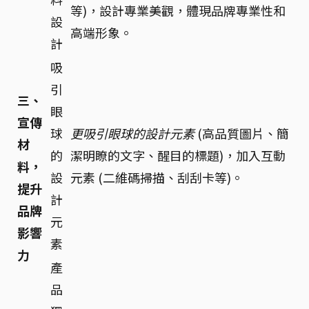
等)，設計專業美觀，體現品牌專業性和
設
高端形象。
計
吸
引
三、
眼
宣傳
球
更吸引眼球的設計元素
(高品質圖片、簡
材
的
潔明瞭的文字、醒目的標題)，加入互動
料，
設
元素 (二維碼掃描、刮刮卡等)。
提升
計
品牌
元
影響
素
力
產
品