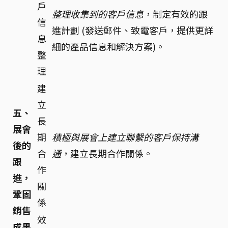
戶
整理收集到的客戶信息
，制定有效的跟
信
進計劃 (發送郵件、致電客戶，提供更詳
息
細的產品信息和解決方案)。
整
理
建
立
五、
長
展會
期
積極與展會上建立聯繫的客戶保持溝
後的
合
通
，建立長期合作關係。
跟
作
進，
關
鞏固
係
銷售
效
成果