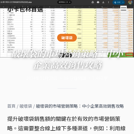
小卡包材首選
破壞袋
破壞袋的市場營銷策略：中小
企業高效銷售攻略
2024年11月28日
·
19
分鐘閱讀
·
7,493
字
首頁
/
破壞袋
/
破壞袋的市場營銷策略：中小企業高效銷售攻略
提升破壞袋銷售額的關鍵在於有效的市場營銷策
略。這需要整合線上線下多種渠道，例如：利用線