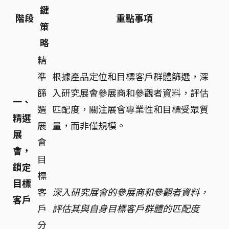
鍵
階段
重點事項
策
略
精
準
根據產品定位和目標客戶群體篩選，深
篩
入研究展會參展商和參觀者資料，評估
一、
選
匹配度，關注展會專業性和目標受眾質
精選
展
量，而非僅規模。
展
會
會，
目
鎖定
標
目標
客
深入研究展會的參展商和參觀者資料，
客戶
戶
評估其與自身目標客戶群體的匹配度
分