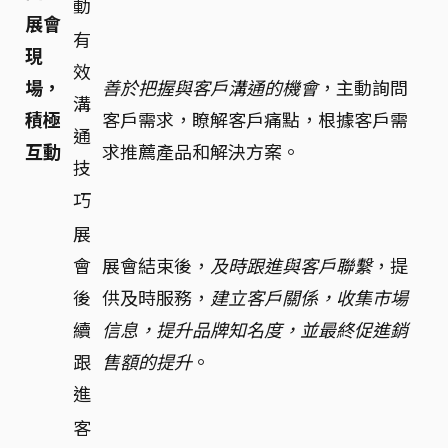
動
展會
有
現
效
場，
善於把握與客戶溝通的機會
，主動詢問
溝
積極
客戶需求，瞭解客戶痛點，根據客戶需
通
互動
求推薦產品和解決方案。
技
巧
展
會
展會結束後，
及時跟進與客戶聯繫
，提
後
供及時服務，
建立客戶關係，收集市場
續
信息，提升品牌知名度，並最終促進銷
跟
售額的提升
。
進
客