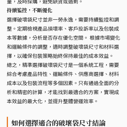
量，及時採購，避免缺貨或過剩。
持續監控，不斷優化
選擇破壞袋尺寸並非一勞永逸，需要持續監控和調
整。定期檢視產品損壞率、客戶投訴率以及包裝成
本等數據，分析是否存在優化空間。 根據市場變化
和運輸條件的調整，適時調整破壞袋尺寸和材料選
擇，以確保包裝策略始終保持最佳的成本效益。
總之，精準選擇破壞袋尺寸是一個系統工程，需要
綜合考慮產品特性、運輸條件、供應商選擇、材料
成本以及包裝流程等多個因素。只有通過全面的分
析和精密的計算，才能找到最適合的方案，實現成
本效益的最大化，並提升整體營運效率。
如何選擇適合的破壞袋尺寸結論