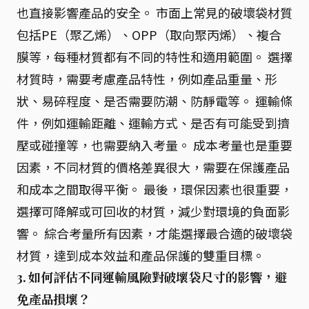
也直接影響產品的安全。 市面上常見的破壞袋材質
包括PE（聚乙烯）、OPP（取向聚丙烯）、複合
膜等，每種材質都有不同的特性和適用範圍。 選擇
材質時，需要考慮產品特性，例如產品重量、形
狀、易碎程度、是否需要防潮、防靜電等。 運輸條
件，例如運輸距離、運輸方式、是否有可能受到擠
壓或碰撞等，也需要納入考量。 成本考量也是重要
因素，不同材質的價格差異很大，需要在保護產品
和成本之間取得平衡。 最後，環保因素也很重要，
選擇可降解或可回收的材質，減少對環境的負面影
響。 綜合考量所有因素，才能選擇最合適的破壞袋
材質，達到成本效益和產品保護的雙重目標。
3. 如何評估不同運輸風險對破壞袋尺寸的影響，避
免產品損壞？