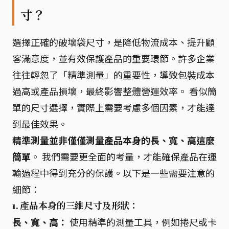
寸？
選擇正確的破壞袋尺寸，是降低物流成本、提升顧
客滿意度，並有效保護產品的重要環節。許多企業
往往輕忽了「精準測量」的重要性，導致包裝成本
過高或產品損壞，最終影響整體營運效率。 看似簡
單的尺寸選擇，實際上需要考慮多個因素，才能達
到最佳效果。
精準測量並非僅僅測量產品本身的長、寬、高這麼
簡單
。 我們需要更全面的考量，才能確保產品在運
輸過程中得到充分的保護。以下是一些需要注意的
細節：
1. 產品本身的三維尺寸及形狀：
長、寬、高：
使用精準的測量工具，例如捲尺或卡