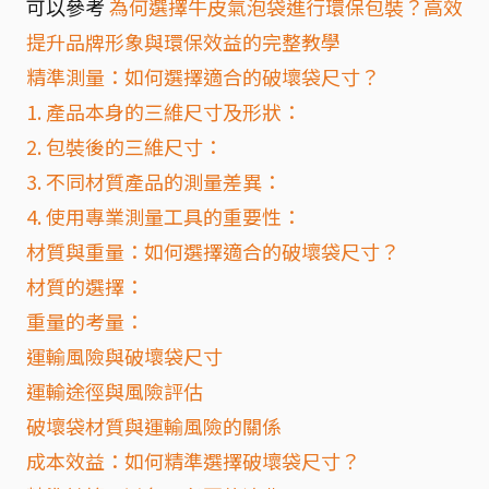
可以參考
為何選擇牛皮氣泡袋進行環保包裝？高效
提升品牌形象與環保效益的完整教學
精準測量：如何選擇適合的破壞袋尺寸？
1. 產品本身的三維尺寸及形狀：
2. 包裝後的三維尺寸：
3. 不同材質產品的測量差異：
4. 使用專業測量工具的重要性：
材質與重量：如何選擇適合的破壞袋尺寸？
材質的選擇：
重量的考量：
運輸風險與破壞袋尺寸
運輸途徑與風險評估
破壞袋材質與運輸風險的關係
成本效益：如何精準選擇破壞袋尺寸？