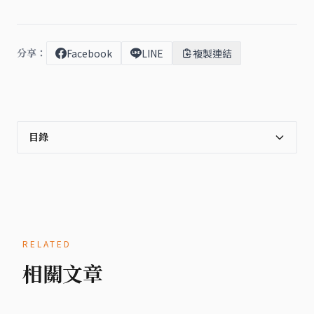
分享：
Facebook
LINE
複製連結
目錄
RELATED
相關文章