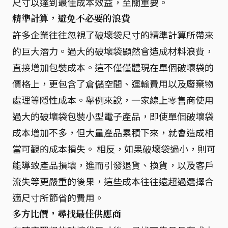
尺寸以達到最佳成本效益，至關重要。
精準計算，避免不必要的浪費
許多企業往往忽視了破壞袋尺寸的精準計算所帶來
的巨大潛力。過大的破壞袋顯然會造成材料浪費，
直接增加包裝成本。這不僅僅體現在單個破壞袋的
價格上，更包含了倉儲空間、運輸費用以及廢棄物
處理等隱性成本。舉例來說，一家線上零售商使用
過大的破壞袋包裝小型電子產品，即使單個破壞袋
成本增加不多，但大量產品累積下來，就會造成相
當可觀的成本損失。 相反，如果破壞袋過小，則可
能導致產品損壞，進而引發退貨、換貨，以及客戶
流失等更嚴重的後果，這些成本往往遠超過選擇合
適尺寸所節省的費用。
多方比價，尋找最佳供應商