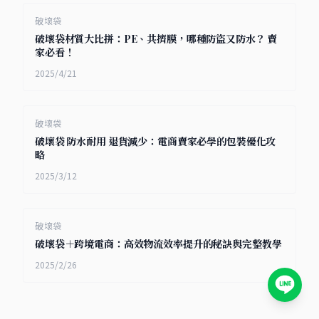
破壞袋
破壞袋材質大比拼：PE、共擠膜，哪種防盜又防水？ 賣
家必看！
2025/4/21
破壞袋
破壞袋 防水耐用 退貨減少：電商賣家必學的包裝優化攻
略
2025/3/12
破壞袋
破壞袋＋跨境電商：高效物流效率提升的秘訣與完整教學
2025/2/26