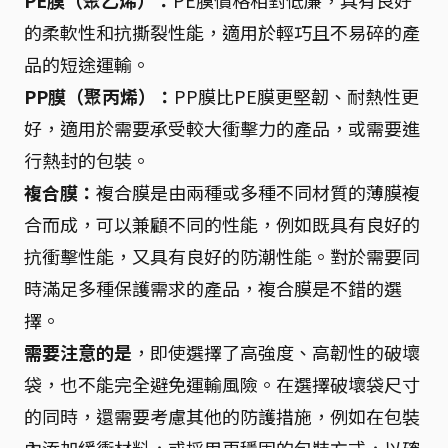
的柔軟性和抗撕裂性能，適用於輕巧且不易碎的產
品的短途運輸。
PP膜（聚丙烯）：
PP膜比PE膜更堅韌、耐熱性更
好，適用於需要承受較大衝擊力的產品，或需要進
行熱封的包裝。
複合膜：
複合膜是由兩種或多種不同材質的薄膜複
合而成，可以兼顧不同的性能，例如既具有良好的
抗衝擊性能，又具有良好的防潮性能。對於需要同
時滿足多種保護需求的產品，複合膜是不錯的選
擇。
需要注意的是
，即使選擇了高強度、高韌性的破壞
袋，也不能完全避免運輸風險。在選擇破壞袋尺寸
的同時，還需要考慮其他的防護措施，例如在包裝
內添加緩衝材料，或採用更穩固的包裝方式，以確