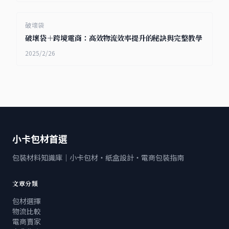
破壞袋
破壞袋＋跨境電商：高效物流效率提升的秘訣與完整教學
2025/2/26
小卡包材首選
包裝材料知識庫｜小卡包材・紙盒設計・電商包裝指南
文章分類
包材選擇
物流比較
電商賣家