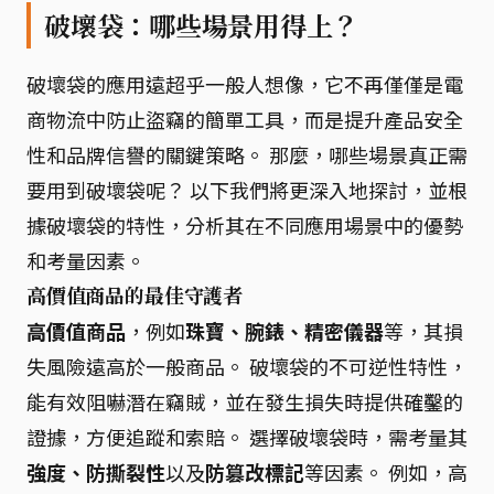
破壞袋：哪些場景用得上？
破壞袋的應用遠超乎一般人想像，它不再僅僅是電
商物流中防止盜竊的簡單工具，而是提升產品安全
性和品牌信譽的關鍵策略。 那麼，哪些場景真正需
要用到破壞袋呢？ 以下我們將更深入地探討，並根
據破壞袋的特性，分析其在不同應用場景中的優勢
和考量因素。
高價值商品的最佳守護者
高價值商品
，例如
珠寶、腕錶、精密儀器
等，其損
失風險遠高於一般商品。 破壞袋的不可逆性特性，
能有效阻嚇潛在竊賊，並在發生損失時提供確鑿的
證據，方便追蹤和索賠。 選擇破壞袋時，需考量其
強度、防撕裂性
以及
防篡改標記
等因素。 例如，高