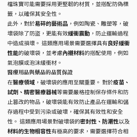
檔珠寶可能需要採用更堅韌的材質，並搭配防偽標
籤，以確保其安全性。
此外，對於
易碎的藝術品
，例如陶瓷、雕塑等，破
壞袋除了防盜，更能有效
緩衝震動
，防止運輸過程
中造成損壞。 這類應用場景需要選擇具有
良好緩衝
性能
的破壞袋，並考慮
內襯材料
的搭配使用，例如
氣泡膜或泡沫緩衝材。
醫療用品與藥品的品質保證
在
醫療領域
，破壞袋的應用至關重要。 對於
疫苗、
試劑、精密醫療器械
等需要嚴格控制保存條件和防
止篡改的物品，破壞袋能有效防止產品在運輸和儲
存過程中受到污染或破壞，確保其有效性和安全
性。 這類應用場景對破壞袋的
密封性、防潮性
以及
材料的生物相容性
有極高的要求，需要選擇符合相