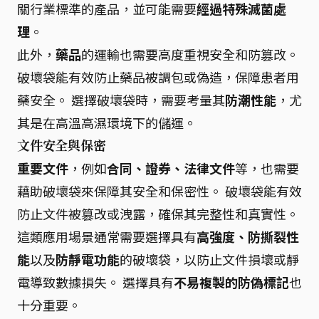
關行業標準的產品，並可能需要
經過特殊滅菌處
理
。
此外，
藥品
的運輸也需要高度重視安全和防篡改。
破壞袋能有效防止藥品被調包或偽造，保障患者用
藥安全。 選擇破壞袋時，需要考量其
防潮性能
，尤
其是在高溫高濕環境下的儲運。
文件安全與保密
重要文件
，例如
合同、證券、法律文件
等，也需要
藉助破壞袋來保障其安全和保密性。 破壞袋能有效
防止文件被篡改或洩露，確保其完整性和真實性。
這類應用場景通常需要選擇具有
高強度、防撕裂性
能
以及
防靜電功能
的破壞袋，以防止文件損壞或靜
電導致數據損失。 選擇具有
不易複製的防偽標記
也
十分重要。