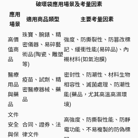
破壞袋應用場景及考量因素
應用
適用商品類型
主要考量因素
場景
珠寶、腕錶、精
高價
強度、防撕裂性、防篡改標
密儀器、易碎藝
值商
記、緩衝性能(易碎品)、內
術品(陶瓷、雕塑
品
襯材料(如氣泡膜)
等)
醫療
密封性、防潮性、材料生物
疫苗、試劑、精
用品
相容性、滅菌處理、防潮性
密醫療器械、藥
與藥
能(藥品，尤其高溫高濕環
品
品
境)
文件
高強度、防撕裂性能、防靜
安全
合同、證券、法
電功能、不易複製的防偽標
與保
律文件