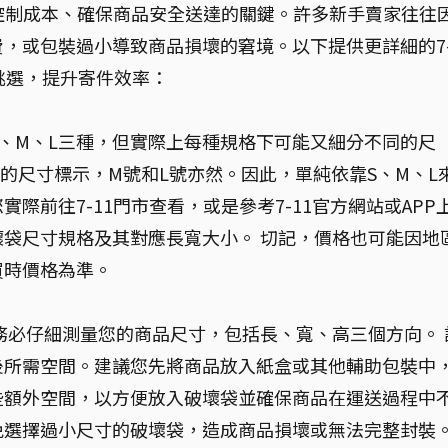
效控制成本、確保商品安全送達的關鍵。許多新手賣家往往
，或包裝過小導致商品損壞的窘境。以下提供更詳細的7
挑選，提升寄件效率：
S、M、L三種，但實際上每種規格下可能又細分不同的尺
確的尺寸標示，M號和L號亦然。因此，單純依靠S、M、L
際前往7-11門市查看，或是參考7-11官方網站或APP
袋尺寸規格及其對應長寬大小。 切記，價格也可能因地
買時價格為準。
務必仔細測量您的商品尺寸，包括長、寬、高三個方向。 
後所需空間。建議您先將商品放入紙盒或其他輔助包裝中
些額外空間，以方便放入破壞袋並確保商品在運送過程中
免選擇過小尺寸的破壞袋，造成商品損壞或無法完整封裝