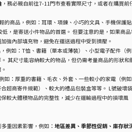
論
，務必親自前往7-11門市查看實際尺寸，或者在購買前
輕的商品，例如：耳環、項鍊、小巧的文具、手機保護貼
較低，是寄送小件物品的首選。 但要注意的是，如果商品
議加強內部填充物，避免在運送過程中受到擠壓。
品，例如：T恤、書籍（單本或薄裝）、小型電子配件（例
。 其尺寸能容納較大的物品，但仍需考量商品的形狀和
壞。
例如：厚重的書籍、毛衣、外套、一些較小的家電（例如
合超商寄件規範）、較大的禮品包裝盒等等。 L號破壞
確保較大體積物品的完整性，減少在運輸過程中的損壞風
受到多重因素影響，例如：
地區差異、季節性促銷、庫存狀