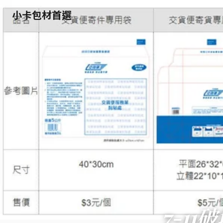
小卡包材首選
7-1