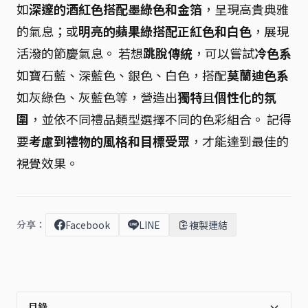
如
深邃的酒紅色搭配墨綠色和金箔
，呈現高貴典雅
的氣息；或
明亮的蘋果綠搭配正紅色和白色
，展現
活潑的節慶氣息。 若想
跳脫傳統
，可以嘗試
冷色系
如寶石藍、深藍色、銀色、白色，搭配
莫蘭迪色系
如灰綠色、灰藍色等，營造出
獨特
且
個性化的氛
圍
，並依不同禮品類型選擇不同的色彩組合。 記得
要
考慮到禮物的風格和目標受眾
，才能達到最佳的
視覺效果。
分享：
Facebook
LINE
複製連結
目錄