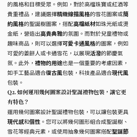
的風格和目標受眾。例如，對於高檔珠寶或紅酒等
貴重禮品，建議選擇
精緻線描風格
的雪花圖案或
簡
約風格
的聖誕樹圖案，搭配
高檔紙材
如珠光紙或燙
金紙，營造出
高貴典雅
的氛圍。而對於兒童禮物或
趣味商品，則可以選擇
可愛卡通風格
的圖案，例如
可愛的姜餅人或卡通雪花，以展現
活潑
的節慶氣
氛。此外，
禮物的用途
也是一個重要的考慮因素，
如手工藝品適合
復古風
包裝，科技產品適合
現代風
包裝。
Q2. 如何運用幾何圖案設計聖誕禮物包裝，讓它更
有特色？
運用幾何圖案設計聖誕禮物包裝，可以讓包裝更具
現代感
和
個性
。您可以將幾何圖形組合成聖誕樹、
雪花等經典元素，或使用抽象幾何圖案搭配
聖誕節