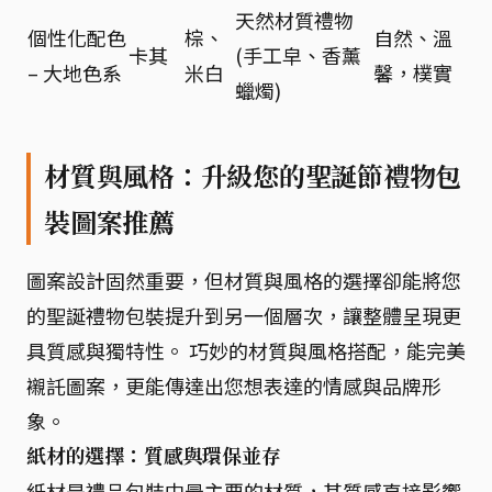
天然材質禮物
個性化配色
棕、
自然、溫
卡其
(手工皁、香薰
– 大地色系
米白
馨，樸實
蠟燭)
材質與風格：升級您的聖誕節禮物包
裝圖案推薦
圖案設計固然重要，但材質與風格的選擇卻能將您
的聖誕禮物包裝提升到另一個層次，讓整體呈現更
具質感與獨特性。 巧妙的材質與風格搭配，能完美
襯託圖案，更能傳達出您想表達的情感與品牌形
象。
紙材的選擇：質感與環保並存
紙材是禮品包裝中最主要的材質，其質感直接影響