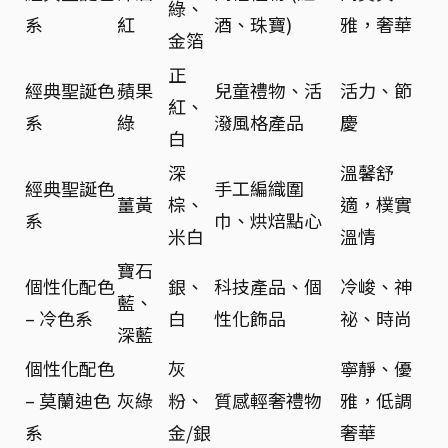
綠、
系
紅
酒、珠寶)
雅，奢華
金箔
正
經典聖誕色
蘋果
兒童禮物、活
活力、節
紅、
系
綠
潑風格產品
慶
白
深
溫馨舒
經典聖誕色
手工編織圍
薑黃
棕、
適，樸實
系
巾、烘焙點心
米白
溫情
寶石
個性化配色
銀、
科技產品、個
冷峻、神
藍、
– 冷色系
白
性化飾品
祕、時尚
深藍
個性化配色
灰
寧靜、優
– 莫蘭迪色
灰綠
粉、
質感輕奢禮物
雅，低調
系
金/銀
奢華