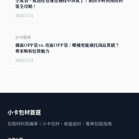
空氣袋、氣泡柱在運送過程中消氣了？原因分析與預防對
策全攻略！
2025/7/21
包材選擇
霧面OPP袋 vs. 亮面OPP袋：哪種更能襯托商品質感？
專家解析包裝魅力
2025/7/21
小卡包材首選
包裝材料知識庫｜小卡包材・紙盒設計・電商包裝指南