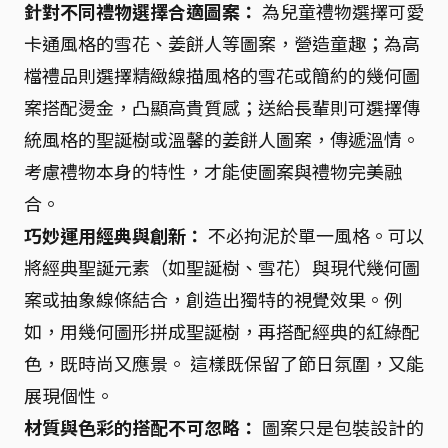
針對不同禮物選擇合適圖案：
為兒童禮物選擇可愛
卡通風格的雪花、姜餅人等圖案，營造童趣；為高
檔禮品則選擇精緻線描風格的雪花或簡約的幾何圖
案搭配燙金，凸顯高貴質感；送給長輩則可選擇傳
統風格的聖誕樹或溫馨的姜餅人圖案，傳遞溫情。
考慮禮物本身的特性，才能使圖案與禮物完美融
合。
巧妙運用經典與創新：
不必拘泥於單一風格。可以
將經典聖誕元素（如聖誕樹、雪花）與現代幾何圖
案或抽象線條結合，創造出獨特的視覺效果。例
如，用幾何圖形拼成聖誕樹，再搭配經典的紅綠配
色，既時尚又應景。 這樣既保留了節日氛圍，又能
展現個性。
材質與色彩的搭配不可忽略：
圖案只是包裝設計的