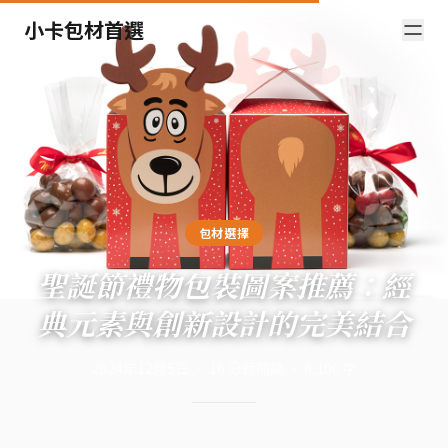
小卡包材首選
包材選擇
聖誕節禮物包裝圖案推薦：經
典元素與創新設計的完美結合
2024年12月5日
·
16
分鐘閱讀
·
6,100
字