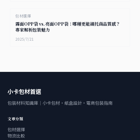
包材選擇
霧面OPP袋 vs. 亮面OPP袋：哪種更能襯托商品質感？
專家解析包裝魅力
2025/7/21
小卡包材首選
包裝材料知識庫｜小卡包材・紙盒設計・電商包裝指南
文章分類
包材選擇
物流比較