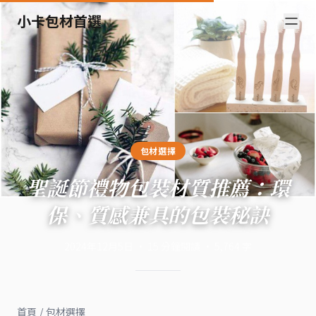
小卡包材首選
包材選擇
聖誕節禮物包裝材質推薦：環
保、質感兼具的包裝秘訣
2024年12月5日
·
15
分鐘閱讀
·
5,764
字
首頁
/
包材選擇