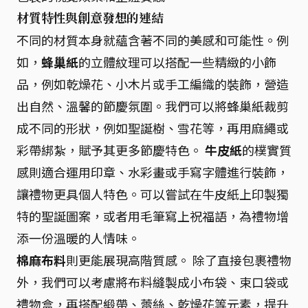
材質特性與創意發想的連結
不同的材質本身就蘊含著不同的美感和可能性。例
如，
蜂巢紙
的立體紋理可以搭配一些精緻的小飾
品，例如乾燥花、小木片或手工編織的裝飾，營造
出自然、溫馨的節慶氛圍。我們可以將蜂巢紙裁剪
成不同的形狀，例如聖誕樹、雪花等，再用麻繩或
彩帶綁紮，賦予其更多節慶特色。
牛皮紙
的樸實質
感則適合運用印章、水彩畫或手寫字體進行裝飾，
讓禮物更具個人特色。可以嘗試在牛皮紙上印製獨
特的聖誕圖案，或者用毛筆寫上祝福語，為禮物增
添一份溫暖的人情味。
棉麻布料
則更能展現高階質感。 除了直接包裹禮物
外，我們可以考慮將布料縫製成小布袋、束口袋或
禮物盒，再搭配緞帶、蕾絲、乾燥花等元素，提升