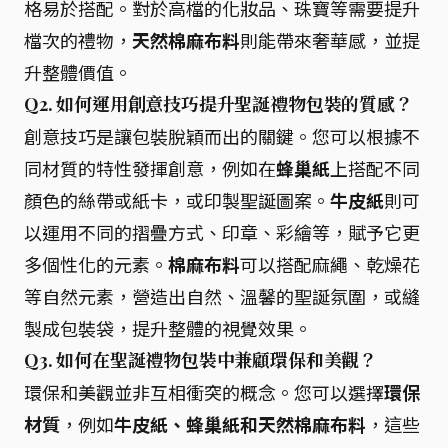
格易於搭配。對於高檔的化妝品、珠寶等需要提升
檔次的禮物，
天然棉麻布料
則能帶來奢華感，並提
升整體價值。
Q2. 如何運用創意技巧提升聖誕禮物包裝的質感？
創意技巧是讓包裝脫穎而出的關鍵。您可以根據不
同材質的特性發揮創意，例如在
蜂巢紙
上搭配不同
顏色的絲帶或紙卡，或印製聖誕圖案。
牛皮紙
則可
以運用不同的摺疊方式、印章、彩繪等，賦予它更
多個性化的元素。
棉麻布料
可以搭配麻繩、乾燥花
等自然元素，營造出自然、溫馨的聖誕氛圍，或縫
製成包裝袋，提升整體的視覺效果。
Q3. 如何在聖誕禮物包裝中兼顧環保和美觀？
環保和美觀並非互相衝突的概念。您可以選擇
環保
材質
，例如
牛皮紙、蜂巢紙和天然棉麻布料
，這些