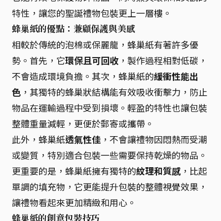
特性，讓您的聖誕禮物包裝更上一層樓。
蜂巢紙的優點：兼顧保護與美感
相較於傳統的泡棉或保麗龍，蜂巢紙有著許多優
勢。首先，它
環保且可回收
，製作過程相對低碳，
不會造成環境負擔。其次，蜂巢紙的
緩衝性能出
色
，其獨特的蜂巢狀結構能有效吸收衝擊力，防止
物品在運輸過程中受到損壞。輕盈的特性也讓包裝
整體重量減輕，更便於郵寄或攜帶。
此外，蜂巢紙
透氣性佳
，不會讓禮物因悶熱而受潮
或變質，特別適合包裝一些需要保持乾燥的物品。
更重要的是，蜂巢紙擁有獨特的
紋理和質感
，比起
單調的填充物，它更能提升包裝的整體視覺效果，
讓禮物看起來更加精緻和用心。
蜂巢紙的創意包裝技巧