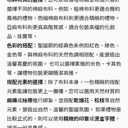
選擇不同的棉麻布料。例如，粗棉布料更適合簡約
風格的禮物，而細棉麻布料則更適合精緻的禮物。
亞麻布料則更具高階質感，適合包裝高檔的化妝
品、珠寶等。
色彩的搭配：
聖誕節的經典色系例如紅色、綠色、
金色等，與棉麻布料的天然色調相搭配，能營造出
溫馨喜慶的氛圍。 也可以選擇素雅的米色、卡其色
等，讓禮物包裝更顯簡潔高雅。
搭配元素的選擇：
除了布料本身，一些精緻的搭配
元素能讓包裝更上一層樓。您可以選用天然材質的
麻繩
或
絲帶
進行綁紮，並搭配
乾燥花
、
松枝
等自然
元素，營造出自然、溫馨的聖誕氛圍。 如果禮物是
比較正式的，則可以使用
精緻的印章
或
燙金字體
，
增添一份高貴感。