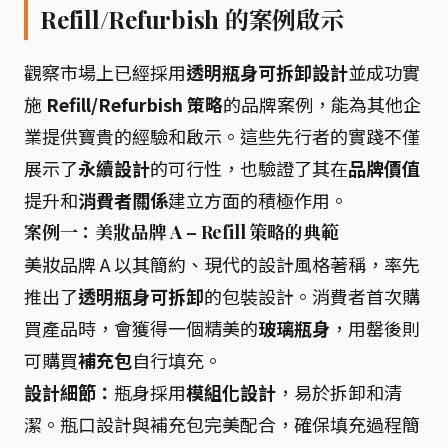
Refill/Refurbish 的案例啟示
觀察市場上已經採用
透明瓶身可拆卸設計
並成功實
施
Refill/Refurbish 策略
的品牌案例，能為其他企
業提供寶貴的經驗和啟示。這些先行者的實踐不僅
展示了
永續設計
的可行性，也驗證了其在
品牌價值
提升和
消費者關係
建立方面的積極作用。
案例一：美妝品牌 A – Refill 策略的典範
美妝品牌 A 以其簡約、現代的設計風格著稱，率先
推出了
透明瓶身可拆卸
的包裝設計。消費者首次購
買產品時，會獲得一個精美的
玻璃瓶身
，用罄後則
可購買
補充包
自行填充。
設計細節：
瓶身採用
模組化設計
，易於拆卸和清
潔。瓶口設計與補充包完美配合，確保填充過程簡