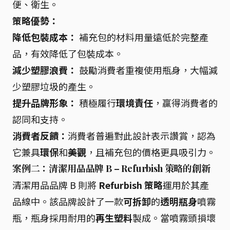
便、衛生。
策略優勢：
降低包裝成本：
補充包的材料用量遠低於完整產
品，有效降低了包裝成本。
減少塑膠浪費：
鼓勵消費者重複使用瓶身，大幅減
少塑膠垃圾的產生。
提升品牌形象：
積極履行
環境責任
，贏得消費者的
認同和支持。
消費者反饋：
消費者普遍對此設計表示讚賞，認為
它兼具
環保
和
美觀
，且補充包的價格更具吸引力。
案例二：清潔用品品牌 B – Refurbish 策略的創新
清潔用品品牌 B 則將
Refurbish 策略
運用於其產
品線中。該品牌設計了一款
可拆卸
的
透明瓶身
噴霧
瓶，瓶身採用耐用的
再生塑料
製成。當噴霧頭損壞