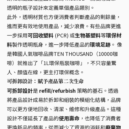
透明的瓶子設計來定義單個產品類別。
此外，透明材質也方便消費者判斷產品的剩餘量，
進而更有效地使用產品，減少浪費。有些品牌更進
一步採用
可回收塑料
(PCR) 或
生物基塑料
等
環保材
料
製作透明瓶身，進一步降低產品的
環境足跡
。 像
是韓國人氣咖啡品牌TEN THOUSAND（10000咖
啡）就推出了「1L環保瓶裝咖啡」，不只容量驚
人、顏值在線，更主打環保概念。
可拆卸設計：賦予產品第二次生命
可拆卸設計
是
refill/refurbish
策略的基石。透過
將產品設計成易於拆卸和組裝的模組化結構，品牌
可以更方便地回收、清潔、維修和升級產品。這種
設計不僅延長了產品的
使用壽命
，也降低了消費者
更換新品的頻率，從而減少了資源的消耗和
廢棄物