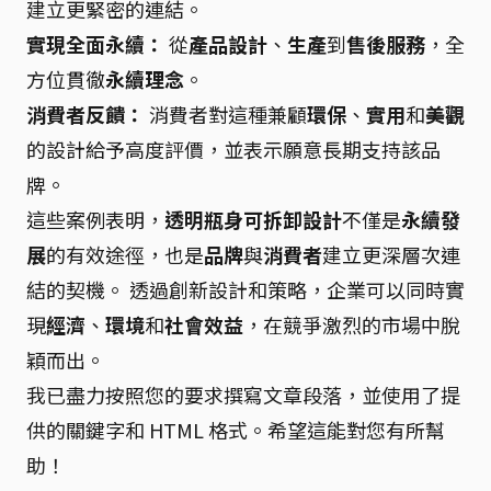
建立更緊密的連結。
實現全面永續：
從
產品設計
、
生產
到
售後服務
，全
方位貫徹
永續理念
。
消費者反饋：
消費者對這種兼顧
環保
、
實用
和
美觀
的設計給予高度評價，並表示願意長期支持該品
牌。
這些案例表明，
透明瓶身可拆卸設計
不僅是
永續發
展
的有效途徑，也是
品牌
與
消費者
建立更深層次連
結的契機。 透過創新設計和策略，企業可以同時實
現
經濟
、
環境
和
社會效益
，在競爭激烈的市場中脫
穎而出。
我已盡力按照您的要求撰寫文章段落，並使用了提
供的關鍵字和 HTML 格式。希望這能對您有所幫
助！