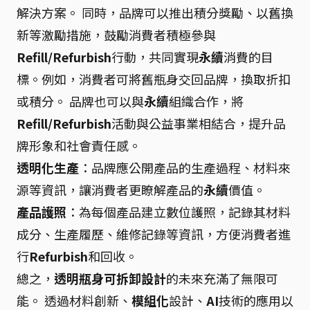
解決方案。 同時，品牌可以推出積分獎勵、以舊換
新等激勵措施，鼓勵消費者積極參與
Refill/Refurbish
行動，共同實現
永續
消費的目
標。例如，消費者可將舊瓶身交回品牌，換取折扣
或積分。 品牌也可以與
永續
組織合作，將
Refill/Refurbish
活動與公益事業相結合，提升品
牌形象和社會責任感。
透明化生產
：品牌應公開產品的生產過程、材料來
源等資訊，讓消費者更瞭解產品的
永續
價值。
產品護照
：為每個產品建立數位護照，記錄其材料
成分、生產履歷、維修記錄等資訊，方便消費者進
行
Refurbish
和回收。
總之，
透明瓶身可拆卸設計
的未來充滿了無限可
能。 透過材料創新、
模組化
設計、
AI
技術的應用以