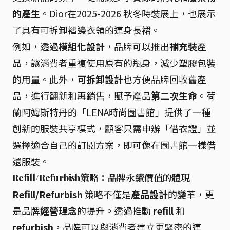
的產生
。Dior在2025-2026 秋冬時裝展上，也展示
了具有可拆卸褶邊衣領的連身長裙。
例如，透過
模組化設計
，品牌可以推出
補充裝
產
品，讓消費者重複使用原有的瓶身，減少塑膠包裝
的用量。此外，
可拆卸設計
也方便品牌回收舊產
品，進行翻新和再銷售，賦予產品
第二次生命
。荷
蘭阿姆斯特丹的「LENA時尚圖書館」提供了一種
創新的服裝共享模式，顧客只需申辦「借衣證」並
選擇適合自己的訂閱方案，即可像在圖書館一樣借
還服裝。
Refill/Refurbish策略：品牌永續價值的體現
Refill/Refurbish
策略不僅是
產品設計
的變革，更
是品牌
經營理念
的提升。透過推動
refill
和
refurbish
，品牌可以與消費者建立更緊密的連