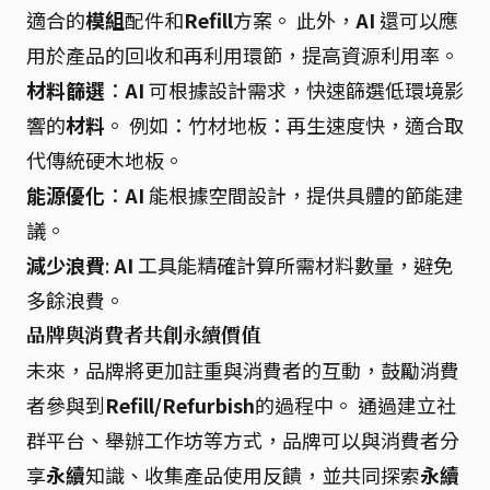
適合的
模組
配件和
Refill
方案。 此外，
AI
還可以應
用於產品的回收和再利用環節，提高資源利用率。
材料篩選
：
AI
可根據設計需求，快速篩選低環境影
響的
材料
。 例如：竹材地板：再生速度快，適合取
代傳統硬木地板。
能源優化
：
AI
能根據空間設計，提供具體的節能建
議。
減少浪費
:
AI
工具能精確計算所需材料數量，避免
多餘浪費。
品牌與消費者共創永續價值
未來，品牌將更加註重與消費者的互動，鼓勵消費
者參與到
Refill/Refurbish
的過程中。 通過建立社
群平台、舉辦工作坊等方式，品牌可以與消費者分
享
永續
知識、收集產品使用反饋，並共同探索
永續