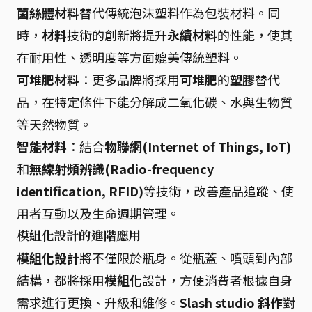
菌絲體材料
替代傳統泡沫塑料作為包裝材料。同
時，
材料
技術的創新將提升
永續材料
的性能，使其
在耐用性、透明度等方面媲美傳統塑料。
可堆肥材料
：更多品牌將採用
可堆肥
的
塑膠
替代
品，在特定條件下能分解成二氧化碳、水與生物質
等天然物質。
智能材料
：結合
物聯網(Internet of Things, IoT)
和
無線射頻辨識(Radio-frequency
identification, RFID)
等技術，改善產品追蹤、使
用者互動以及生命週期管理。
模組化設計的進階應用
模組化設計
將不僅限於瓶身。從瓶蓋、噴頭到內部
結構，都將採用
模組化
設計，方便消費者根據自身
需求進行更換、升級和維修。
Slash studio 斜作
對