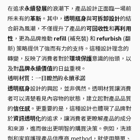
在追求
永續發展
的浪潮下，產品設計正面臨一場前
所未有的
革新
。其中，
透明瓶身
與
可拆卸設計
的結
合蔚為風潮，不僅提升了產品的
可回收性
和
再利用
性
，更為品牌推動
refill
(補充裝) 和
refurbish
(翻
新) 策略提供了強而有力的支持。這種設計理念的
轉變，反映了消費者對於
環境保護
意識的抬頭，以
及對
品牌永續價值
的日益重視。
透明材質：一目瞭然的永續承諾
透明瓶身
設計的興起，並非偶然。透明材質讓消費
者可以清楚看見內容物的狀態，建立起對產品品質
的
信任感
。更重要的是，這種設計也體現了品牌對
於
資訊透明化
的追求，讓消費者更瞭解產品的成分
和來源，進而做出更明智的購買決策。例如，洗滌
劑和家庭護理產品供應商 method，就使用簡單、