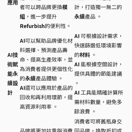
應用
者可以跨品牌更換
模
計，打造獨一無二的
組
，進一步提升
永續
產品 。
Refurbish
的便利性。
AI
可根據設計需求，
AI
可以幫助品牌優化材
快速篩選低環境影響
料選擇、預測產品壽
AI技
的
材料
。
命、提高生產效率，並
術賦
AI
能根據空間設計，
為消費者提供更個性化
能永
提供具體的節能建議
的
永續
產品體驗 。
續設
。
AI
還可以應用於產品的
計
AI
工具能精確計算所
回收和再利用環節，提
需材料數量，避免多
高資源利用率 。
餘浪費 。
消費者可將舊瓶身交
品牌將更加註重與消費
回品牌，換取折扣或