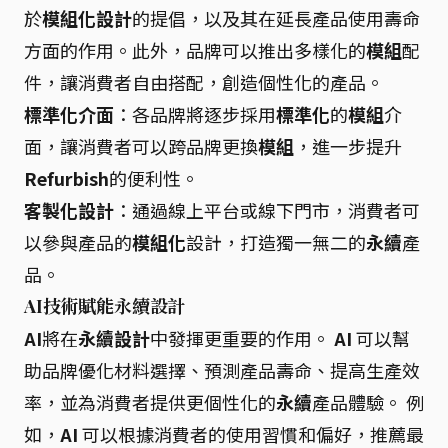
於
模組化設計
的提倡，以及其在延長產品使用壽命
方面的作用。此外，品牌可以推出多樣化的
模組
配
件，讓消費者自由搭配，創造個性化的產品。
標準化介面
：各品牌將逐步採用
標準化
的
模組
介
面，讓消費者可以跨品牌更換
模組
，進一步提升
Refurbish
的便利性。
客製化設計
：通過線上平台或線下門市，消費者可
以參與產品的
模組化
設計，打造獨一無二的
永續
產
品。
AI技術賦能永續設計
AI
將在
永續設計
中發揮更重要的作用。
AI
可以幫
助品牌優化材料選擇、預測產品壽命、提高生產效
率，並為消費者提供更個性化的
永續
產品體驗。 例
如，
AI
可以根據消費者的使用習慣和偏好，推薦最