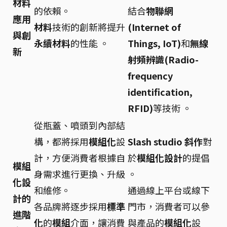
材料
的依賴。
結合
物聯網
應用
材料
技術的創新將提升
(Internet of
與創
永續材料
的性能 。
Things, IoT)
和
無線
新
射頻辨識(Radio-
frequency
identification,
RFID)
等技術 。
從瓶蓋、噴頭到內部結
構，都將採用
模組化
設
Slash studio 斜作
對
計，方便消費者根據自
於
模組化設計
的提倡
模組
身需求進行更換、升級
。
化設
和維修。
通過線上平台或線下
計的
各品牌將逐步採用
標準
門市，消費者可以參
進階
化
的
模組
介面，讓消費
與產品的
模組化
設