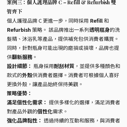
案例三：個人護理品牌 C – Refill & Refurbish 雙
管齊下
個人護理品牌 C 更進一步，同時採用
Refill
和
Refurbish
策略。 該品牌推出一系列
透明瓶身
的洗
髮精、沐浴乳等產品，提供補充包供消費者購買。
同時，針對瓶身可能出現的磨損或損壞，品牌也提
供
翻新服務
。
設計細節：
瓶身採用
耐刮材質
，並提供多種顏色和
款式的
外殼
供消費者選擇。消費者可根據個人喜好
更換外殼，讓產品始終保持美觀。
策略優勢：
滿足個性化需求：
提供多樣化的選擇，滿足消費者
對產品外觀的
個性化
需求。
強化品牌黏性：
透過持續的互動和服務，與消費者