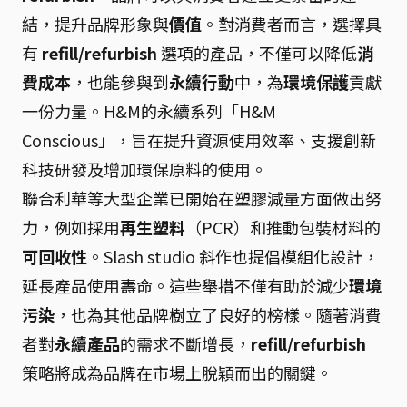
結，提升品牌形象與
價值
。對消費者而言，選擇具
有
refill/refurbish
選項的產品，不僅可以降低
消
費成本
，也能參與到
永續行動
中，為
環境保護
貢獻
一份力量。H&M的永續系列「H&M
Conscious」，旨在提升資源使用效率、支援創新
科技研發及增加環保原料的使用。
聯合利華等大型企業已開始在塑膠減量方面做出努
力，例如採用
再生塑料
（PCR）和推動包裝材料的
可回收性
。Slash studio 斜作也提倡模組化設計，
延長產品使用壽命。這些舉措不僅有助於減少
環境
污染
，也為其他品牌樹立了良好的榜樣。隨著消費
者對
永續產品
的需求不斷增長，
refill/refurbish
策略將成為品牌在市場上脫穎而出的關鍵。