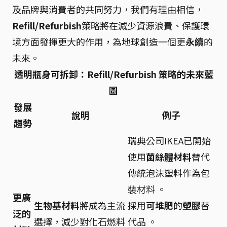
及品牌與消費者的共同努力，我們有理由相信，
Refill/Refurbish
策略將在減少資源浪費、保護環
境方面發揮更大的作用，為地球創造一個更
永續
的
未來。
透明瓶身可拆卸：Refill/Refurbish 策略的未來藍
圖
發展
說明
例子
趨勢
瑞典公司IKEA已開始
使用
菌絲體材料
替代
傳統泡沫塑料作為包
裝材料 。
更廣
生物基材料
將成為主流
採用
可堆肥
的
塑膠
替
泛的
選擇，減少對化石燃料
代品 。