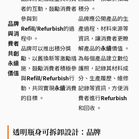
者的互動，鼓勵消費者
積分 。
參與到
品牌應公開產品的生
品牌
Refill/Refurbish
的過
產過程、材料來源等
與消
程中 。
資訊，讓消費者更瞭
費者
品牌可以推出積分獎
解產品的
永續
價值 。
共創
勵、以舊換新等激勵措
為每個產品建立數位
永續
施，鼓勵消費者積極參
護照，記錄其材料成
價值
與
Refill/Refurbish
行
分、生產履歷、維修
動，共同實現
永續
消費
記錄等資訊，方便消
的目標 。
費者進行
Refurbish
和回收 。
透明瓶身可拆卸設計：品牌