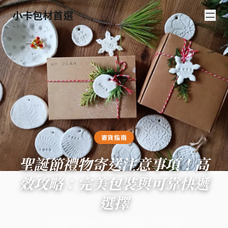
小卡包材首選
寄貨指南
聖誕節禮物寄送注意事項！高
效攻略：完美包裝與可靠快遞
選擇
2024年12月7日
·
16
分鐘閱讀
·
6,330
字