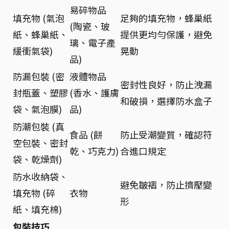
易碎物品
填充物 (氣泡
足夠的填充物，蜂巢紙
(陶瓷、玻
紙、蜂巢紙、
提供更均勻保護，避免
璃、電子產
緩衝氣袋)
晃動
品)
防漏包裝 (密
液體物品
密封性良好，防止洩漏
封瓶蓋、塑膠
(香水、護膚
和破損，選擇防水盒子
袋、氣泡膜)
品)
防潮包裝 (真
食品 (餅
防止受潮變質，確認符
空包裝、密封
乾、巧克力)
合進口規定
袋、乾燥劑)
防水收納袋、
避免皺褶，防止擠壓變
填充物 (碎
衣物
形
紙、填充棉)
包裝技巧