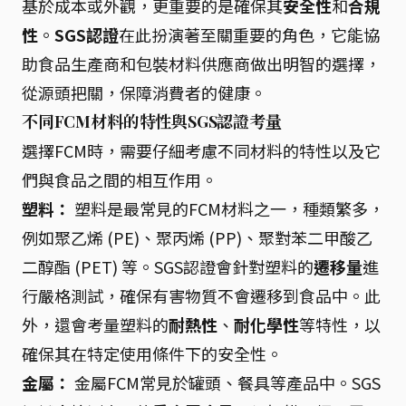
基於成本或外觀，更重要的是確保其
安全性
和
合規
性
。
SGS認證
在此扮演著至關重要的角色，它能協
助食品生產商和包裝材料供應商做出明智的選擇，
從源頭把關，保障消費者的健康。
不同FCM材料的特性與SGS認證考量
選擇FCM時，需要仔細考慮不同材料的特性以及它
們與食品之間的相互作用。
塑料：
塑料是最常見的FCM材料之一，種類繁多，
例如聚乙烯 (PE)、聚丙烯 (PP)、聚對苯二甲酸乙
二醇酯 (PET) 等。SGS認證會針對塑料的
遷移量
進
行嚴格測試，確保有害物質不會遷移到食品中。此
外，還會考量塑料的
耐熱性
、
耐化學性
等特性，以
確保其在特定使用條件下的安全性。
金屬：
金屬FCM常見於罐頭、餐具等產品中。SGS