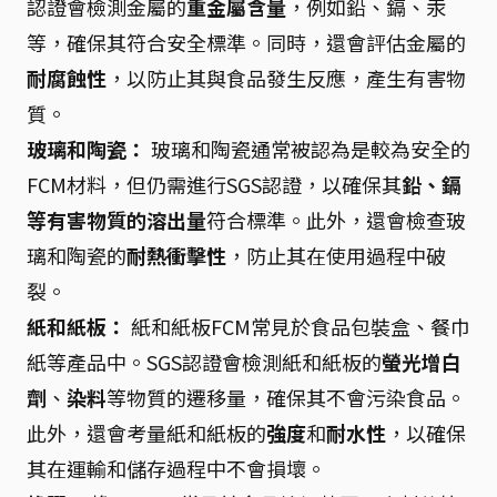
認證會檢測金屬的
重金屬含量
，例如鉛、鎘、汞
等，確保其符合安全標準。同時，還會評估金屬的
耐腐蝕性
，以防止其與食品發生反應，產生有害物
質。
玻璃和陶瓷：
玻璃和陶瓷通常被認為是較為安全的
FCM材料，但仍需進行SGS認證，以確保其
鉛、鎘
等有害物質的溶出量
符合標準。此外，還會檢查玻
璃和陶瓷的
耐熱衝擊性
，防止其在使用過程中破
裂。
紙和紙板：
紙和紙板FCM常見於食品包裝盒、餐巾
紙等產品中。SGS認證會檢測紙和紙板的
螢光增白
劑
、
染料
等物質的遷移量，確保其不會污染食品。
此外，還會考量紙和紙板的
強度
和
耐水性
，以確保
其在運輸和儲存過程中不會損壞。