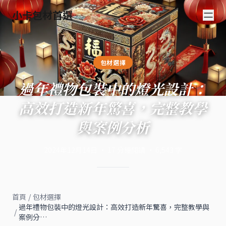
小卡包材首選
包材選擇
過年禮物包裝中的燈光設計：
高效打造新年驚喜，完整教學
與案例分析
2024年12月14日
·
17
分鐘閱讀
·
6,543
字
首頁
/
包材選擇
過年禮物包裝中的燈光設計：高效打造新年驚喜，完整教學與
/
案例分…