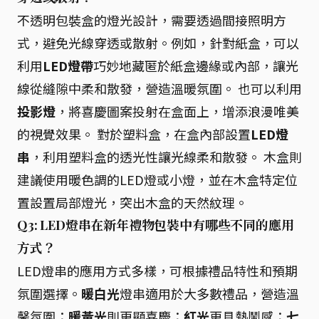
不透明包裝盒的燈光設計，需要透過間接照明方
式，避免光線穿透或散射。例如，針對紙盒，可以
利用
LED燈帶
巧妙地藏匿於紙盒邊緣或內部，讓光
線從縫隙中柔和散發，營造溫暖氛圍。 也可以利用
投影燈
，將喜慶圖案投射在盒面上，增添浪漫唯美
的視覺效果。 對於塑料盒，在盒內部設置
LED燈
串
，利用塑料盒的透光性讓光線柔和散發。 木盒則
建議使用暖色調的LED燈或小燈，並在木盒特定位
置設置局部燈光，突出木盒的天然紋理。
Q3: LED燈串在新年禮物包裝中有哪些不同的應用
方式？
LED燈串的應用方式多樣，可根據禮品特性和預期
氛圍選擇。
暖白光
燈串適用於大多數禮品，營造溫
馨氛圍；
暖黃光
則更顯喜慶；
紅光
更具熱鬧感；
七