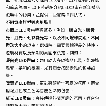
和節慶氛圍。 以下將詳細介紹LED燈串在新年禮品
包裝中的妙用，並提供一些實務操作技巧。
不同燈串類型與應用場景
市面上LED燈串種類繁多，例如：
暖白光
、
暖黃
光
、
紅光
、
七彩變光
等，以及
不同燈珠間距
、
不同
燈珠大小
的燈串。選擇時，需要根據禮品的特性、
包裝材質以及預期的氛圍來決定。例如：
暖白光LED燈串
：適用於大多數禮品包裝，能營造
溫馨、柔和的氛圍，尤其適合搭配素雅的包裝設
計。
暖黃光LED燈串
：更能突顯新年喜慶的氛圍，適合
搭配紅色或金色等喜慶色彩的包裝。
紅光LED燈串
：直接傳達熱鬧喜慶的氛圍，適合包
裝較為大膽、奔放的禮品。