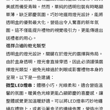
美感而備受青睞。然而，單純的透明包裝有時略顯
單薄，缺乏節慶氛圍。巧妙地運用燈光設計，能將
透明盒的優勢最大化，營造出令人驚喜的新年氛
圍。這不僅能提升禮物的視覺吸引力，更能傳達出
送禮者的用心。
選擇合適的燈光類型
透明盒的燈光設計，關鍵在於燈光的選擇與佈局。
由於盒身透明，燈光會直接穿透，因此必須謹慎選
擇燈光類型，避免光線過於刺眼或影響禮物本身的
呈現。以下是一些建議：
微型LED燈串：
體積小巧，光線柔和，適合營造溫
馨的氛圍。暖黃色光線更能凸顯節慶的喜慶感，讓
整體感覺更加溫暖舒適。可以將LED燈串巧妙地纏
繞在禮物上，或者沿著盒子的邊緣佈置，營造出流