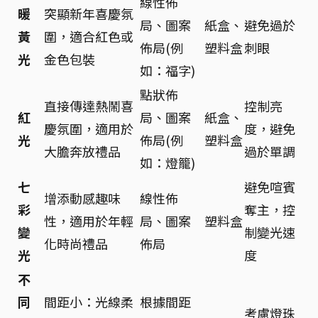
線性佈
暖
突顯新年喜慶氛
局、圖案
紙盒、
避免過於
黃
圍，適合紅色或
佈局(例
塑料盒
刺眼
光
金色包裝
如：福字)
點狀佈
直接傳達熱鬧喜
控制亮
紅
局、圖案
紙盒、
慶氛圍，適用於
度，避免
光
佈局(例
塑料盒
大膽奔放禮品
過於單調
如：燈籠)
七
避免喧賓
增添動感趣味
線性佈
彩
奪主，控
性，適用於年輕
局、圖案
塑料盒
變
制變光速
化時尚禮品
佈局
光
度
不
同
間距小：光線柔
根據間距
考慮燈珠