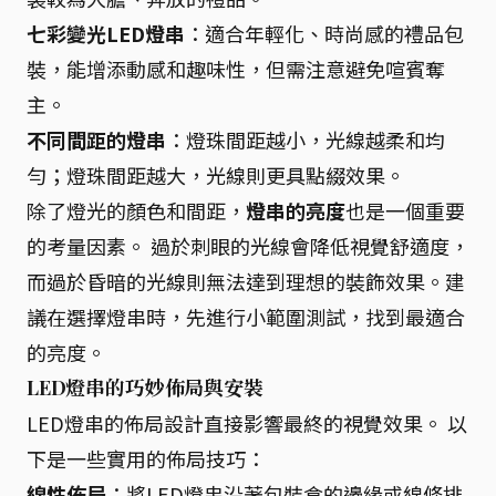
七彩變光LED燈串
：適合年輕化、時尚感的禮品包
裝，能增添動感和趣味性，但需注意避免喧賓奪
主。
不同間距的燈串
：燈珠間距越小，光線越柔和均
勻；燈珠間距越大，光線則更具點綴效果。
除了燈光的顏色和間距，
燈串的亮度
也是一個重要
的考量因素。 過於刺眼的光線會降低視覺舒適度，
而過於昏暗的光線則無法達到理想的裝飾效果。建
議在選擇燈串時，先進行小範圍測試，找到最適合
的亮度。
LED燈串的巧妙佈局與安裝
LED燈串的佈局設計直接影響最終的視覺效果。 以
下是一些實用的佈局技巧：
線性佈局
：將LED燈串沿著包裝盒的邊緣或線條排