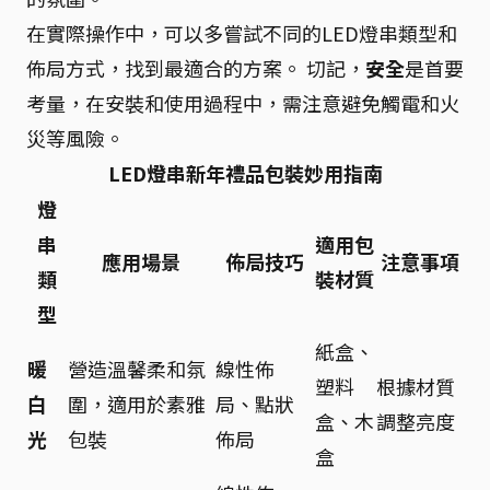
在實際操作中，可以多嘗試不同的LED燈串類型和
佈局方式，找到最適合的方案。 切記，
安全
是首要
考量，在安裝和使用過程中，需注意避免觸電和火
災等風險。
LED燈串新年禮品包裝妙用指南
燈
串
適用包
應用場景
佈局技巧
注意事項
類
裝材質
型
紙盒、
暖
營造溫馨柔和氛
線性佈
塑料
根據材質
白
圍，適用於素雅
局、點狀
盒、木
調整亮度
光
包裝
佈局
盒