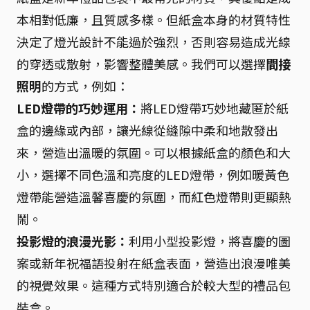
本相對低廉，且質感多樣。但紙盒本身的材質特性
決定了燈光設計不能過於強烈，否則容易造成光線
的穿透或散射，影響整體美感。我們可以選擇
間接
照明
的方式，例如：
LED燈帶的巧妙運用：
將LED燈帶巧妙地藏匿於紙
盒的邊緣或內部，讓光線從縫隙中柔和地散發出
來，營造出溫暖的氛圍。可以根據紙盒的顏色和大
小，選擇不同色溫和亮度的LED燈帶，例如暖黃色
燈帶能營造溫馨喜慶的氛圍，而紅色燈帶則更顯熱
鬧。
投影燈的浪漫光影：
利用小型投影燈，將喜慶的圖
案或新年祝福語投射在紙盒表面，營造出浪漫唯美
的視覺效果。這種方式特別適合於較大型的禮品包
裝盒。