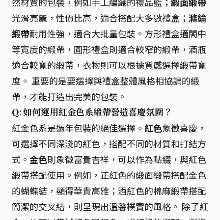
然材質的包裝，例如手工編織的禮品籃；
緞面緞帶
光滑亮麗，性價比高，適合搭配大多數禮盒；
滌綸
緞帶
耐用性強，適合大批量包裝。方形禮盒適閤中
等寬度的緞帶，圓形禮盒則適合較窄的緞帶，酒瓶
適合較寬的緞帶，衣物則可以根據質感選擇緞帶寬
度。 重要的是要選擇與禮盒整體風格相協調的緞
帶，才能打造出完美的包裝。
Q: 如何運用紅金色系緞帶營造喜慶氛圍？
紅金色系是過年包裝的絕佳選擇。
紅色
象徵喜慶，
可選擇不同深淺的紅色，搭配不同的材質和打結方
式。
金色
則象徵富貴吉祥，可以作為點綴，與紅色
緞帶搭配使用。例如，正紅色的緞面緞帶搭配金色
的蝴蝶結，顯得華貴高雅；酒紅色的棉麻緞帶搭配
簡潔的交叉結，則呈現出溫馨樸實的風格。 除了紅