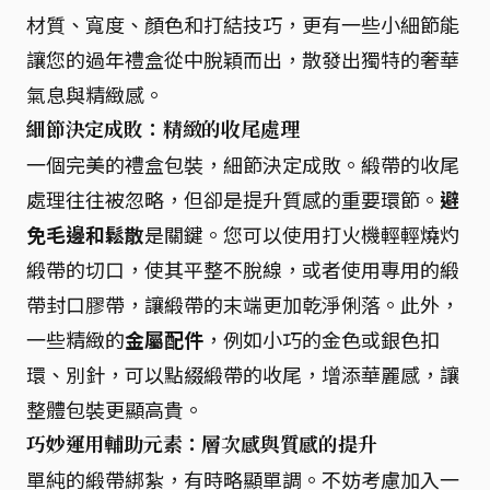
材質、寬度、顏色和打結技巧，更有一些小細節能
讓您的過年禮盒從中脫穎而出，散發出獨特的奢華
氣息與精緻感。
細節決定成敗：精緻的收尾處理
一個完美的禮盒包裝，細節決定成敗。緞帶的收尾
處理往往被忽略，但卻是提升質感的重要環節。
避
免毛邊和鬆散
是關鍵。您可以使用打火機輕輕燒灼
緞帶的切口，使其平整不脫線，或者使用專用的緞
帶封口膠帶，讓緞帶的末端更加乾淨俐落。此外，
一些精緻的
金屬配件
，例如小巧的金色或銀色扣
環、別針，可以點綴緞帶的收尾，增添華麗感，讓
整體包裝更顯高貴。
巧妙運用輔助元素：層次感與質感的提升
單純的緞帶綁紮，有時略顯單調。不妨考慮加入一