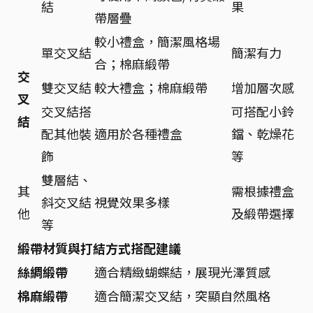
結
果
帶層疊
較小禮盒，簡潔風格場
單交叉結
簡潔有力
合；棉麻緞帶
交
雙交叉結
較大禮盒；棉麻緞帶
增加層次感
叉
交叉結搭
可搭配小鈴
結
配其他裝
適用於各種禮盒
鐺、乾燥花
飾
等
雙層結、
其
需根據禮盒
斜交叉結
視覺效果多樣
他
及緞帶選擇
等
緞帶材質與打結方式搭配建議
絲綢緞帶
適合精緻蝴蝶結，展現光澤質感
棉麻緞帶
適合簡潔交叉結，突顯自然風格