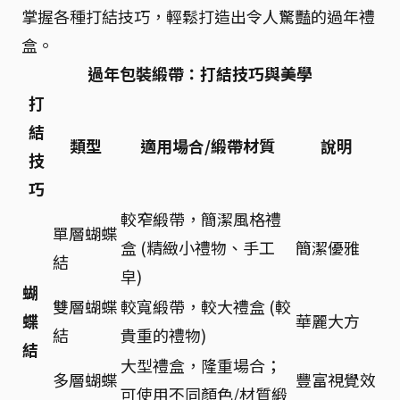
掌握各種打結技巧，輕鬆打造出令人驚豔的過年禮
盒。
過年包裝緞帶：打結技巧與美學
打
結
類型
適用場合/緞帶材質
說明
技
巧
較窄緞帶，簡潔風格禮
單層蝴蝶
盒 (精緻小禮物、手工
簡潔優雅
結
皁)
蝴
雙層蝴蝶
較寬緞帶，較大禮盒 (較
蝶
華麗大方
結
貴重的禮物)
結
大型禮盒，隆重場合；
多層蝴蝶
豐富視覺效
可使用不同顏色/材質緞