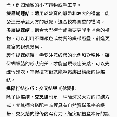
盒，例如精緻的小巧禮物或手工皁。
雙層蝴蝶結：
適用於較寬的緞帶和較大的禮盒，能
營造更華麗大方的感覺，適合較為貴重的禮物。
多層蝴蝶結：
適合大型禮盒或需要更隆重場合的禮
物，可以利用不同顏色或材質的緞帶層疊，創造更
豐富的視覺效果。
製作蝴蝶結時，需要注意緞帶的比例和對稱性，確
保蝴蝶結的形狀完美，才能呈現最佳美感。可以先
練習幾次，掌握技巧後就能輕鬆綁出精緻的蝴蝶
結。
進階打結技巧：交叉結與其他變化
除了蝴蝶結，
交叉結
也是一種簡潔又大方的打結方
式，尤其適合搭配棉麻等具有自然質樸風格的緞
帶。交叉結的線條簡潔有力，能突顯禮盒本身的設