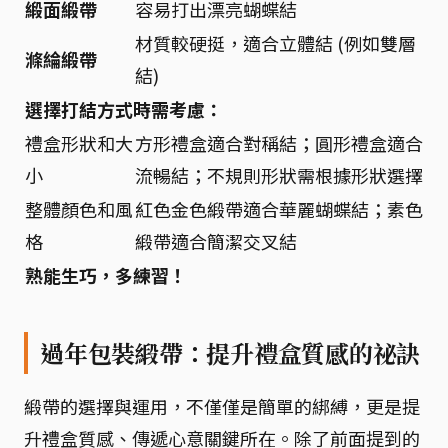
緞面緞帶
容易打出漂亮蝴蝶結
材質較硬挺，適合立體結 (例如雙層
滌綸緞帶
結)
選擇打結方式時需考慮：
禮盒形狀和大
方形禮盒適合對稱結；圓形禮盒適合
小
流暢結；不規則形狀需根據形狀選擇
整體顏色和風
紅色金色緞帶適合華麗蝴蝶結；素色
格
緞帶適合簡潔交叉結
熟能生巧，多練習！
過年包裝緞帶：提升禮盒質感的祕訣
緞帶的選擇與運用，不僅僅是簡單的綁縛，更是提
升禮盒質感、傳遞心意關鍵所在。除了前面提到的