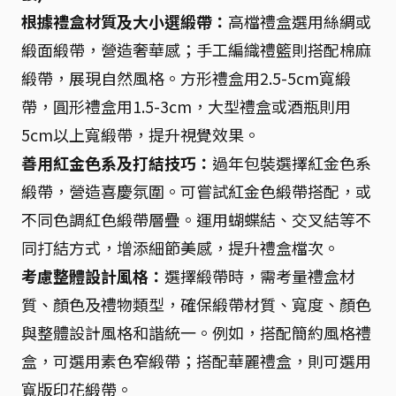
根據禮盒材質及大小選緞帶：
高檔禮盒選用絲綢或
緞面緞帶，營造奢華感；手工編織禮籃則搭配棉麻
緞帶，展現自然風格。方形禮盒用2.5-5cm寬緞
帶，圓形禮盒用1.5-3cm，大型禮盒或酒瓶則用
5cm以上寬緞帶，提升視覺效果。
善用紅金色系及打結技巧：
過年包裝選擇紅金色系
緞帶，營造喜慶氛圍。可嘗試紅金色緞帶搭配，或
不同色調紅色緞帶層疊。運用蝴蝶結、交叉結等不
同打結方式，增添細節美感，提升禮盒檔次。
考慮整體設計風格：
選擇緞帶時，需考量禮盒材
質、顏色及禮物類型，確保緞帶材質、寬度、顏色
與整體設計風格和諧統一。例如，搭配簡約風格禮
盒，可選用素色窄緞帶；搭配華麗禮盒，則可選用
寬版印花緞帶。