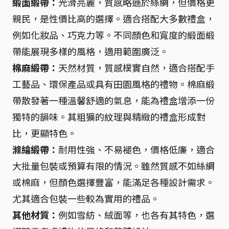
緞面緞帶：
光滑亮麗，質感略遜於絲綢，但價格更
親民，是性價比高的選擇。適合搭配大多數禮盒，
例如化妝品、巧克力等。不同顏色和寬度的緞面緞
帶能展現多樣的風格，適用範圍廣泛。
棉麻緞帶：
天然材質，質感樸實自然，適合搭配手
工藝品、環保產品或具有田園風格的禮物。棉麻緞
帶散發著一種溫馨舒適的氣息，能為禮盒增添一份
獨特的韻味。其粗獷的紋理與精緻的禮盒形成對
比，更顯特色。
滌綸緞帶：
耐用性強、不易褪色，價格低廉，適合
大批量包裝或預算有限的情況。雖然質感不如絲綢
或棉麻，但顏色選擇豐富，能滿足各種設計需求。
尤其適合包裝一些較為實用的禮品。
其他材質：
例如雪紡、絨面等，也各有其特色，選