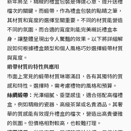
新年將至，精緻的禮盒包裝是傳達心意、提升送禮
檔次的關鍵。而緞帶，作為禮盒包裝的點睛之筆，
其材質和寬度的選擇至關重要。不同的材質能營造
不同的氛圍，而合適的寬度則能完美襯託禮盒本
身，讓整體呈現出令人驚豔的效果。以下將詳細解
說如何根據禮盒類型和個人風格巧妙選擇緞帶材質
與寬度。
緞帶材質的特性與應用
市面上常見的緞帶材質琳瑯滿目，各有其獨特的質
感和特性。選擇時，需考慮禮物的風格和預算。
絲綢緞帶：
光澤細膩、垂墜感佳，適合搭配高檔禮
盒，例如精緻的瓷器、高級茶葉或名貴酒品。其奢
華的質感能有效提升禮盒的檔次，營造出高貴優雅
的氛圍。但價格相對較高，也較難打理。