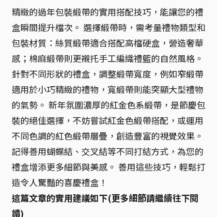
精緻的過年包裝緞帶的實用搭配技巧，能讓您的禮
盒瞬間提升檔次。 選擇緞帶時，需考量禮物類型和
包裝材質：絲質緞帶適合搭配高檔硬盒，營造奢華
感；棉麻緞帶則更襯托手工編織禮籃的自然風格。
針對不同形狀的禮盒，調整緞帶寬度，例如窄緞帶
適用於小巧精緻的禮物，寬緞帶則能突顯大型禮物
的氣勢。 新年氛圍濃厚的紅金色系緞帶，是節慶包
裝的絕佳選擇，不妨嘗試紅金色緞帶搭配，或運用
不同色調的紅色緞帶層疊，創造豐富的視覺效果。
記得善用蝴蝶結、交叉結等不同打結方式，為您的
禮盒增添更多細節與美感。 善用這些技巧，輕鬆打
造令人驚豔的喜慶禮盒！
這篇文章的實用建議如下(更多細節請繼續往下閱
讀)