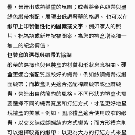
疊，營造出成熟穩重的氛圍；或者將金色緞帶與墨
綠色緞帶搭配，展現出低調奢華的格調。 也可以在
緞帶上印製
個性化的圖案或文字
，例如家人的照
片、祝福語或新年祝福圖案，為您的禮盒增添獨一
無二的紀念價值。
包裝盒的選擇與緞帶的協調
緞帶的選擇也與包裝盒的材質和形狀息息相關。
硬
盒
更適合搭配質感較好的緞帶，例如絲綢緞帶或緞
面緞帶；而
軟盒
則更適合搭配棉麻緞帶或亞麻緞
帶，營造出自然簡約的風格。不同形狀的禮盒也需
要選擇不同的緞帶寬度和打結方式，才能更好地呈
現禮盒的美感。例如，圓形禮盒適合使用較窄的緞
帶，以交叉結或蝴蝶結的方式綁紮；而方形禮盒則
可以選擇較寬的緞帶，以更為大方的打結方式來呈