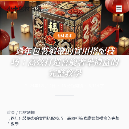
小卡包材首選
包材選擇
過年包裝緞帶的實用搭配技
巧：高效打造喜慶奢華禮盒的
完整教學
2024年12月14日
·
16
分鐘閱讀
·
6,114
字
首頁
/
包材選擇
過年包裝緞帶的實用搭配技巧：高效打造喜慶奢華禮盒的完整
/
教學