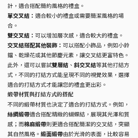
計，適合搭配簡約風格的禮盒。
單交叉結：
適合較小的禮盒或需要簡潔風格的場
合。
雙交叉結：
可以增加層次感，適合較大的禮盒。
交叉結搭配其他裝飾：
可以搭配小飾品，例如小鈴
鐺、乾燥花或其他節慶元素，讓交叉結更富特色。
此外，還可以嘗試
雙層結
、
斜交叉結
等其他打結方
式，不同的打結方式能呈現不同的視覺效果，選擇
適合的打結方式才能讓您的禮盒更出彩。
緞帶材質與打結方式的搭配
不同的緞帶材質也決定了適合的打結方式。例如，
絲綢緞帶
適合搭配精緻的蝴蝶結，展現其光澤和質
感；而
棉麻緞帶
則更適合搭配簡潔的交叉結，突顯
其自然風格。
緞面緞帶
由於光滑的表面，比較容易