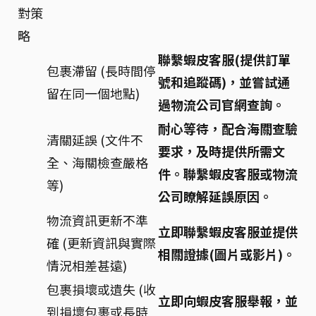
對策
略
聯繫蝦皮客服(提供訂單
包裹滯留 (長時間停
號和追蹤碼)，並嘗試通
留在同一個地點)
過物流公司官網查詢。
耐心等待，配合海關查驗
清關延誤 (文件不
要求，及時提供所需文
全、海關檢查嚴格
件。聯繫蝦皮客服或物流
等)
公司瞭解延誤原因。
物流資訊更新不準
立即聯繫蝦皮客服並提供
確 (更新資訊與實際
相關證據(圖片或影片)。
情況相差甚遠)
包裹損壞或遺失 (收
立即向蝦皮客服舉報，並
到損壞包裹或長時