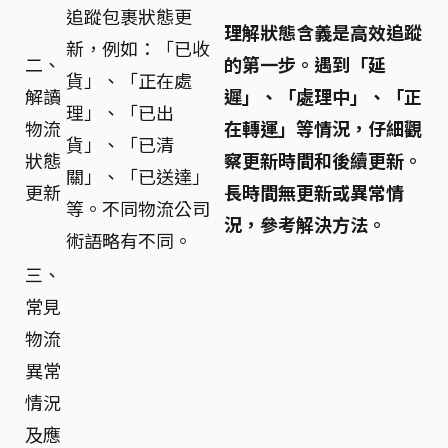
追蹤包裹狀態更
理解狀態含義是高效追蹤
新，例如：「已收
二、
的第一步。遇到「延
貨」、「正在處
解讀
遲」、「處理中」、「正
理」、「已出
物流
在轉運」等情況，仔細觀
貨」、「已清
狀態
察更新時間和後續更新。
關」、「已送達」
更新
長時間無更新或異常情
等。不同物流公司
況，參考解決方法。
術語略有不同。
三、
常見
物流
異常
情況
及應