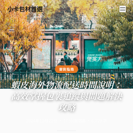
小卡包材首選
寄貨指南
蝦皮海外物流配送時間說明：
高效掌握包裹追蹤與問題解決
攻略
2024年12月21日
·
17
分鐘閱讀
·
6,729
字