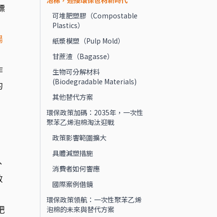
泡棉，迎接環保包材新時代
標
可堆肥塑膠（Compostable
Plastics）
場
紙漿模塑（Pulp Mold）
。
甘蔗渣（Bagasse）
作
生物可分解材料
(Biodegradable Materials)
的
其他替代方案
環保政策加碼：2035年，一次性
聚苯乙烯泡棉淘汰迎戰
政策影響範圍擴大
具體減塑措施
、
消費者如何響應
效
國際案例借鏡
環保政策領航：一次性聚苯乙烯
肥
泡棉的未來與替代方案