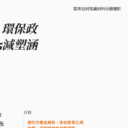
首頁
包材知識
材料分類
關於
！環保政
5減塑涵
目錄
政
替代方案全解析：告別聚苯乙烯
及