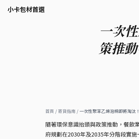
小卡包材首選
一次性
策推動
首頁
/
寄貨指南
/
一次性聚苯乙烯泡棉即將淘汰
隨著環保意識抬頭與政策推動，餐飲
府規劃在2030年及2035年分階段