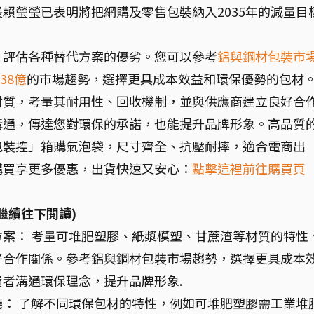
賴瑩瑩已表明將把網購及零售包裝納入2035年的減量目
，評估各種替代方案的優劣。您可以參考
鋁與鋼材包裝市
38億
的市場趨勢，選擇更具成本效益和環保優勢的包材
材質，考量其耐用性、回收機制，並與供應商建立良好合
溝通，傳達您對環保的承諾，也能提升品牌形象。高品質
包裝控」箱購氣泡袋，尺寸齊全、抗壓耐摔，適合電商出
購買享更多優惠，出貨快速又安心：
點擊這裡前往購買頁
繼續往下閱讀)
代方案： 考量可堆肥塑膠、紙漿模塑、甘蔗渣等材質的特性
好合作關係。參考鋁與鋼材包裝市場趨勢，選擇更具成本
者溝通環保理念，提升品牌形象.
餐廳： 了解不同環保包材的特性，例如可堆肥塑膠需工業堆