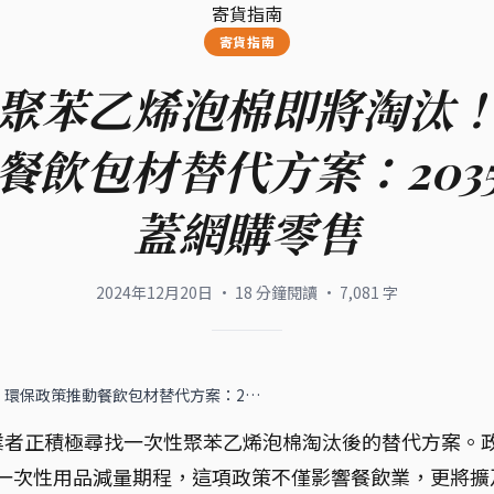
寄貨指南
寄貨指南
聚苯乙烯泡棉即將淘汰
餐飲包材替代方案：203
蓋網購零售
2024年12月20日
·
18
分鐘閱讀
·
7,081
字
！環保政策推動餐飲包材替代方案：2…
業者正積極尋找一次性聚苯乙烯泡棉淘汰後的替代方案。
實施一次性用品減量期程，這項政策不僅影響餐飲業，更將擴