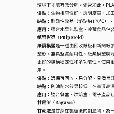
環境下才能有效分解。儘管如此，PL
優點：
生物相容性好、透明度高、加
缺點：
耐熱性較差（熔點約170℃）
應用：
適合水果包裝盒、冷藏食品包
紙漿模塑（Pulp Mold）
紙漿模塑
是一種由回收紙板和新聞紙
塑形，兼具堅實耐用性。紙漿模塑廣
更好的結構穩定性和多功能性。使用
用。
優點：
環保可回收、易分解、具備良
缺點：
防油防水效果較低，在高溫高
應用：
適合餐盒、烘焙盒、電子產品
甘蔗渣（Bagasse）
甘蔗渣
是甘蔗在製糖後的副產物，為