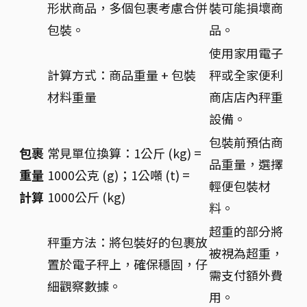
形狀商品，多個包裹考慮合併
裝可能損壞商
包裝。
品。
使用家用電子
計算方式：商品重量 + 包裝
秤或全家便利
材料重量
商店店內秤重
設備。
包裝前預估商
包裹
常見單位換算：1公斤 (kg) =
品重量，選擇
重量
1000公克 (g)；1公噸 (t) =
輕便包裝材
計算
1000公斤 (kg)
料。
超重的部分將
秤重方法：將包裝好的包裹放
被視為超重，
置於電子秤上，確保穩固，仔
需支付額外費
細觀察數據。
用。