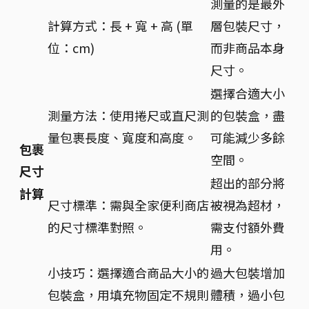
測量的是最外
計算方式：長 + 寬 + 高 (單
層包裝尺寸，
位：cm)
而非商品本身
尺寸。
選擇合適大小
測量方法：使用捲尺或直尺測
的包裝盒，盡
量包裹長度、寬度和高度。
可能減少多餘
包裹
空間。
尺寸
超出的部分將
計算
尺寸標準：需與全家便利商店
被視為超材，
的尺寸標準對照。
需支付額外費
用。
小技巧：選擇適合商品大小的
過大包裝增加
包裝盒，用填充物固定不規則
體積，過小包