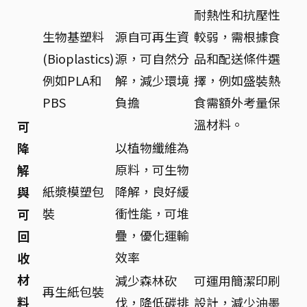
耐熱性和抗壓性
生物基塑料
源自可再生資
較弱，需根據食
(Bioplastics)
源，可自然分
品和配送條件選
例如PLA和
解，減少環境
擇，例如盛裝熱
PBS
負擔
食需額外考量保
溫材料。
可
以植物纖維為
降
原料，可生物
解
紙漿模塑包
降解，良好緩
與
裝
衝性能，可堆
可
疊，優化運輸
回
效率
收
材
減少森林砍
可運用簡潔印刷
再生紙包裝
料
伐，降低碳排
設計，減少油墨