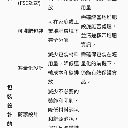
(FSC認證)
放
用量
需確認當地堆肥
可在家庭或工
設施能否處理，
可堆肥包裝
業堆肥環境下
並清楚標示堆肥
完全分解
資訊。
減少包裝材料
需確保包裝在輕
用量，降低運
量化的前提下，
輕量化設計
輸成本和碳排
仍能有效保護食
放
品。
包
減少不必要的
裝
裝飾和印刷，
設
降低材料消耗
簡潔設計
計
和能源消耗，
的
提升品牌辨識