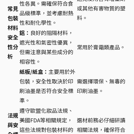
性各異。需確保符合食
或其他有害物質的塑
常見
品級標準，並考慮耐熱
料。
包裝
性和耐化學性。
材料
鋁：
良好的阻隔材料，
安全
遮光性和氣密性優異，
性分
常用於膏霜類產品。
但需注意與某些成分的
析
相容性。
紙板/紙盒：
主要用於外
包裝，安全性取決於印
需選擇環保、無毒的
刷油墨是否符合安全標
印刷油墨。
準。
遵守歐盟化妝品法規、
法規
美國FDA等相關規定，
選材前務必仔細研讀
與安
這些法規對包裝材料的
相關法規，確保符合