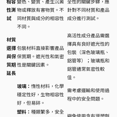
相容
變色、變質、產生沉澱
全性的關鍵步驟，應
性測
物或釋放有害物質。不
針對不同材質和產品
試
同材質與成分的相容性
成分進行測試。
不同。
高活性成分產品需選
材質
擇具有良好遮光性的
選擇
包裝材料直接影響產品
包裝（深色玻璃瓶、
與保
保質期。遮光性和氣密
鋁管等）；玻璃瓶和
質期
性是關鍵因素。
鋁管通常氣密性較
延長
佳。
玻璃：
惰性材料，化學
需考慮運輸和使用過
穩定性好，生物相容性
程中的安全問題。
好，但易碎。
塑料：
種類繁多，安全
避免使用含有增塑劑