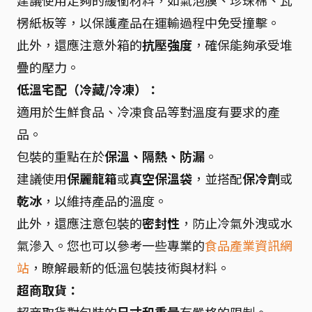
建議使用足夠的緩衝材料，如氣泡膜、珍珠棉、瓦
楞紙板等，以保護產品在運輸過程中免受撞擊。
此外，還應注意外箱的
抗壓強度
，確保能夠承受堆
疊的壓力。
低溫宅配（冷藏/冷凍）：
適用於生鮮食品、冷凍食品等對溫度有要求的產
品。
包裝的重點在於
保溫、隔熱、防漏
。
建議使用
保麗龍箱
或
真空保溫袋
，並搭配
保冷劑
或
乾冰
，以維持產品的溫度。
此外，還應注意包裝的
密封性
，防止冷氣外洩或水
氣滲入。您也可以參考一些專業的
食品產業資訊網
站
，瞭解最新的低溫包裝技術與材料。
超商取貨：