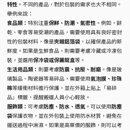
特性
。不同的產品，對於包裝的需求也大不相同。
舉例來說：
食品類：
特別注重
保鮮、防潮、氣密性
。例如，餅
乾、零食等易受潮的產品，需要使用具有良好密封
性的包裝材料，像是
夾鏈鋁箔袋
，以確保產品的新
鮮度。如果是生鮮食品，則需要考慮冷藏或冷凍包
裝，並選用
保冷袋或保麗龍盒
等。
生活用品類：
則要考慮
防震、抗壓、耐磨
。像是玻
璃製品、陶瓷器等易碎品，需要使用
氣泡膜、珍珠
棉
等緩衝材料進行保護，並在外箱上貼上「易碎
品」標籤，提醒搬運人員小心輕放。
服飾類：
可考慮
防塵、防水、透氣
。可以使用
防塵
袋
保護衣物，並在外包裝上使用防水材質，避免在
運送過程中淋濕。如果是高單價的服飾，則可以考