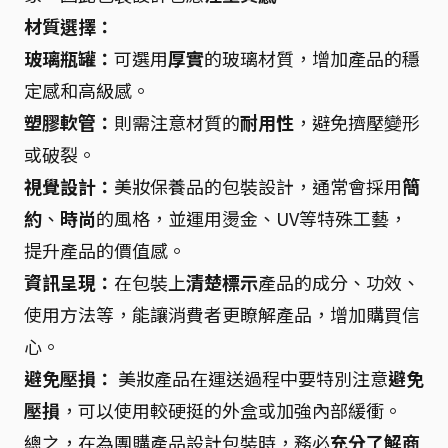
材質選擇：
玻璃瓶罐：
可選用
厚實
的玻璃材質，增加產品的穩
定感和高級感。
塑膠軟管：
則需注意材質的
耐用性
，避免擠壓變形
或破裂。
視覺設計：
美妝保養品的包裝設計，通常會採用
簡
約
、
時尚
的風格，並運用燙金、UV等特殊工藝，
提升產品的價值感。
資訊呈現：
在包裝上
清楚標示
產品的成分、功效、
使用方法等，能讓消費者更瞭解產品，增加購買信
心。
避免壓損：
美妝產品在運送過程中要特別注意
避免
壓損
，可以使用較硬挺的外盒或加強內部緩衝。
總之，在為團購產品設計包裝時，務必
充分了解商