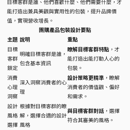
目標客群是誰、他們喜歡什麼、他們需要什麼，才
能打造出兼具美觀與實用性的包裝，提升品牌價
值，實現營收增長。
團購產品包裝設計要點
主題
說明
重點
目標
瞭解目標客群特點
，才
明確目標客群是誰，
客群
能打造出能打動人心的
包含基本資訊
鎖定
包裝。
消費
設計策略更精準
，瞭解
深入洞察消費者的心
心理
消費者的價值觀、偏好
理
洞察
和需求。
設計
根據對目標客群的瞭
與目標客群對話
，選擇
風格
解，選擇合適的設計
符合其審美的風格。
選擇
風格