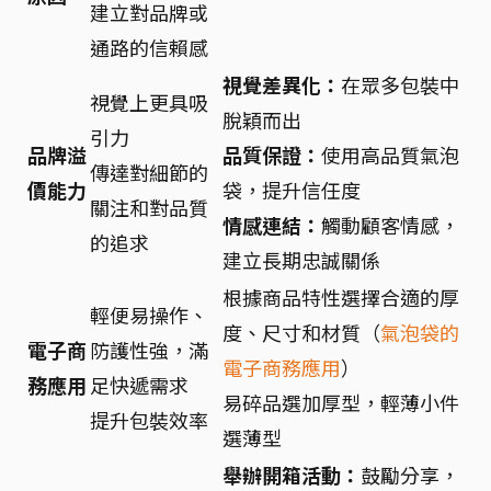
建立對品牌或
通路的信賴感
視覺差異化：
在眾多包裝中
視覺上更具吸
脫穎而出
引力
品牌溢
品質保證：
使用高品質氣泡
傳達對細節的
價能力
袋，提升信任度
關注和對品質
情感連結：
觸動顧客情感，
的追求
建立長期忠誠關係
根據商品特性選擇合適的厚
輕便易操作、
度、尺寸和材質（
氣泡袋的
電子商
防護性強，滿
電子商務應用
）
務應用
足快遞需求
易碎品選加厚型，輕薄小件
提升包裝效率
選薄型
舉辦開箱活動：
鼓勵分享，