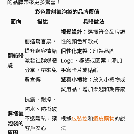
的品牌帶來更多驚喜！
彩色雷射氣泡袋的品牌價值
面向
描述
具體做法
視覺設計：
選擇符合品牌調
創造驚喜感，
性的顏色和款式
提升顧客情緒
個性化定製：
印製品牌
開箱體
激發社群媒體
Logo、標語或圖案，添加
驗
分享，帶來免
手寫卡片或貼紙
費宣傳
驚喜小禮物：
放入小禮物或
試用品，增加樂趣和期待感
抗震、耐摔、
防水、防撕破
選擇氣
不透隱私，讓
根據
包裝控
和
蝦皮購物
的說
泡袋的
客戶安心
法
原因