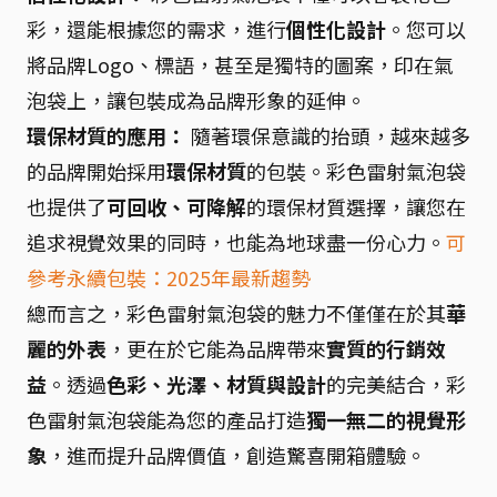
彩，還能根據您的需求，進行
個性化設計
。您可以
將品牌Logo、標語，甚至是獨特的圖案，印在氣
泡袋上，讓包裝成為品牌形象的延伸。
環保材質的應用：
隨著環保意識的抬頭，越來越多
的品牌開始採用
環保材質
的包裝。彩色雷射氣泡袋
也提供了
可回收、可降解
的環保材質選擇，讓您在
追求視覺效果的同時，也能為地球盡一份心力。
可
參考永續包裝：2025年最新趨勢
總而言之，彩色雷射氣泡袋的魅力不僅僅在於其
華
麗的外表
，更在於它能為品牌帶來
實質的行銷效
益
。透過
色彩、光澤、材質與設計
的完美結合，彩
色雷射氣泡袋能為您的產品打造
獨一無二的視覺形
象
，進而提升品牌價值，創造驚喜開箱體驗。