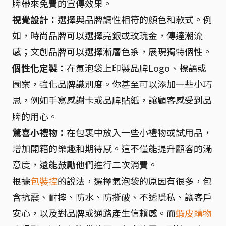
牌帶來免費的宣傳效果。
視覺設計：
選擇與品牌調性相符的顏色和款式。例
如，時尚品牌可以選擇亮銀或玫瑰金，傳達潮流
感；文創品牌可以選擇漸層色系，展現獨特個性。
個性化定製：
在氣泡袋上印製品牌Logo、標語或
圖案，強化品牌識別度。你甚至可以添加一些小巧
思，例如手寫感謝卡或品牌貼紙，讓顧客感受到品
牌的用心。
驚喜小禮物：
在包裹中放入一些小禮物或試用品，
增加開箱的樂趣和期待感。這不僅能提升顧客的滿
意度，還能鼓勵他們進行二次消費。
根據
包裝控
的說法，選擇氣泡袋的原因有很多，包
含抗震、耐摔、防水、防撕破、不透隱私、讓客戶
安心，以及對品牌或通路產生信賴感。而
蝦皮購物