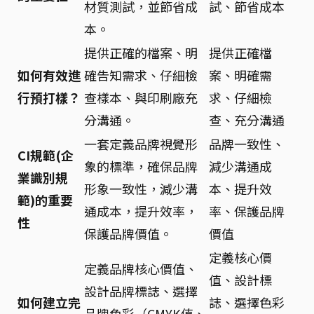
材質測試，並節省成
試、節省成本
本。
提供正確的檔案、明
提供正確檔
如何有效進
確告知需求、仔細檢
案、明確需
行預打樣？
查樣本、與印刷廠充
求、仔細檢
分溝通。
查、充分溝通
一套定義品牌視覺形
品牌一致性、
CI規範(企
象的標準，確保品牌
減少溝通成
業識別規
形象一致性，減少溝
本、提升效
範)的重要
通成本，提升效率，
率、保護品牌
性
保護品牌價值。
價值
定義核心價
定義品牌核心價值、
值、設計標
設計品牌標誌、選擇
如何建立完
誌、選擇色彩
品牌色彩（CMYK值、