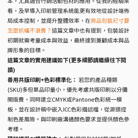
本，尤其適合行銷活動包材的應用。從我的經驗來
看，及早導入印前管理系統能更有效地從設計端佈
局成本控制，並提升整體效率，在
商品包裝尺寸要
怎麼抓纔不浪費？
這篇文章中也有提到，包裝設計
初期就需考量成本與效益，最終達到兼顧成本與品
牌形象的目標。
這篇文章的實用建議如下(更多細節請繼續往下閱
讀)
善用共版印刷+色彩標準化：
若您的產品種類
(SKU)多但單品印量小，優先考慮共版印刷以分攤
開版費，同時建立CMYK或Pantone色彩統一模
板，並在設計稿中嵌入ICC色彩描述檔，從源頭控
制色差風險。與印刷廠溝通顏色要求並提供顏色參
考樣。