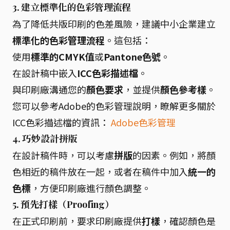
3. 建立標準化的色彩管理流程
為了降低共版印刷的色差風險，建議中小企業建立
標準化的色彩管理流程
。這包括：
使用
標準的CMYK值
或
Pantone色號
。
在設計稿中嵌入
ICC色彩描述檔
。
與印刷廠溝通您的
顏色要求
，並提供
顏色參考樣
。
您可以參考Adobe的色彩管理說明，瞭解更多關於
ICC色彩描述檔的資訊：
Adobe色彩管理
4. 巧妙設計拼版
在設計稿件時，可以考慮
拼版
的因素。例如，將顏
色相近的稿件放在一起，或者在稿件中加入
統一的
色標
，方便印刷廠進行顏色調整。
5. 預先打樣（Proofing）
在正式印刷前，要求印刷廠提供
打樣
，確認顏色是