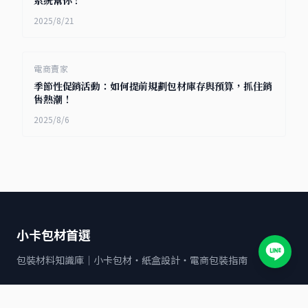
系統幫你！
2025/8/21
電商賣家
季節性促銷活動：如何提前規劃包材庫存與預算，抓住銷
售熱潮！
2025/8/6
小卡包材首選
包裝材料知識庫｜小卡包材・紙盒設計・電商包裝指南
文章分類