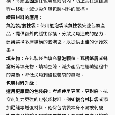
構，將產品
固定
在包裝盒或袋內，防止其在運輸過
程中移動，減少尖角與包裝材料的摩擦。
緩衝材料的應用：
氣泡袋/氣柱袋：
使用
氣泡袋
或
氣柱袋
完整包覆產
品，提供額外的緩衝保護，分散尖角造成的壓力。
建議選擇多層結構的氣泡袋，以提供更佳的保護效
果。
填充物：
在包裝袋內填充
發泡顆粒
、
瓦楞紙屑
或
蜂
窩紙
等填充物，填補空隙，減少產品在運輸過程中
的晃動，降低尖角刺破包裝袋的風險。
包裝材料升級：
選用更厚實的包裝袋：
考慮使用更厚、更耐磨、抗
穿刺能力更強的包裝袋材料，例如
複合材料袋
或添
加
尼龍
等增強材料，確保包裝袋本身不易被刺破。