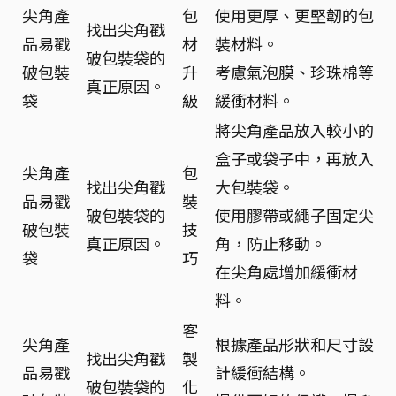
尖角產
包
使用更厚、更堅韌的包
找出尖角戳
品易戳
材
裝材料。
破包裝袋的
破包裝
升
考慮氣泡膜、珍珠棉等
真正原因。
袋
級
緩衝材料。
將尖角產品放入較小的
盒子或袋子中，再放入
尖角產
包
找出尖角戳
大包裝袋。
品易戳
裝
破包裝袋的
使用膠帶或繩子固定尖
破包裝
技
真正原因。
角，防止移動。
袋
巧
在尖角處增加緩衝材
料。
客
尖角產
根據產品形狀和尺寸設
找出尖角戳
製
品易戳
計緩衝結構。
破包裝袋的
化