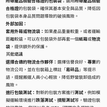
附帶產品檢驗合格證的包裝袋：
選用
附帶產品檢驗
合格證
的包裝袋，確保其基本安全與品質，降低因
包裝袋本身品質問題導致的破損風險。
外部加固：
套用外箱或物流袋：
如果產品重量較重，或者運輸
距離較遠，可以在包裝袋外部再套一個
紙箱
或
物流
袋
，提供額外的保護。
其他建議
選擇合適的物流合作夥伴：
選擇信譽良好、
專業
的
物流公司，並在包裝箱上標註「
易碎品
」等提示
語，提醒搬運人員小心輕放，降低野蠻裝卸造成的
風險。
進行包裝測試：
對新的包裝方案進行
測試
，例如模
擬運輸環境進行
跌落測試
、
擠壓測試
等，驗證包裝