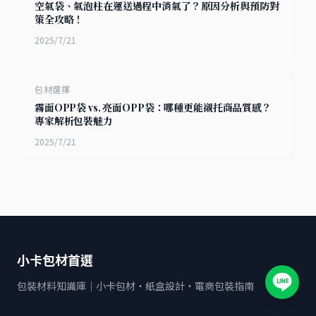
空氣袋、氣泡柱在運送過程中消氣了？原因分析與預防對
策全攻略！
2025/7/21
包材選擇
霧面OPP袋 vs. 亮面OPP袋：哪種更能襯托商品質感？
專家解析包裝魅力
2025/7/21
小卡包材首選
包裝材料知識庫｜小卡包材・紙盒設計・電商包裝指南