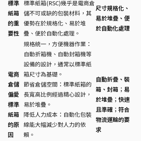
標準
標準紙箱(RSC)幾乎是電商倉
尺寸規格化、
紙箱
儲不可或缺的包裝材料，其
易於堆疊、便
的重
優勢在於規格化、易於堆
於自動化處理
要性
疊、便於自動化處理。
規格統一，方便機器作業：
自動折箱機、自動封箱機等
設備的設計，通常以標準紙
電商
箱尺寸為基礎。
自動折疊、裝
倉儲
節省倉儲空間：標準紙箱的
箱、封箱
；
易
偏愛
長寬高比例經過精心設計，
於堆疊
；
快速
標準
易於堆疊。
且準確
；
符合
紙箱
降低人力成本：自動化包裝
物流運輸的要
的原
線能大幅減少對人力的依
求
因
賴。