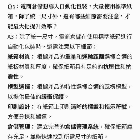
Q3：電商倉儲想導入自動化包裝，大量使用標準紙
箱，除了統一尺寸外，還有哪些細節需要注意，才
能最大化提升效率？
A3：除了統一尺寸，電商倉儲在使用標準紙箱進行
自動化包裝時，還需注意以下細節：
紙箱材質：
根據產品的
重量
和
運輸距離
選擇合適的
紙板材質和厚度，確保紙箱具有足夠的
抗壓性
和
抗
震性
。
楞型選擇：
根據產品的特性選擇合適的瓦楞楞型，
以提供最佳的
緩衝保護
。
印刷設計：
在紙箱上印刷
清晰的標識
和
指示符號
，
方便分揀和搬運。
倉儲管理：
建立完善的
倉儲管理系統
，確保紙箱庫
存充足，並能快速找到所需尺寸的紙箱。