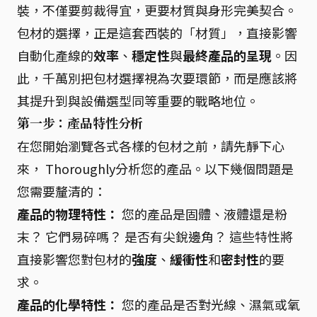
裝，不僅要剪裁得宜，更要材質與身形完美契合。
包材的選擇，正是這套西裝的「材質」，直接影響
自動化產線的
效率
、
穩定性
與
最終產品的呈現
。因
此，千萬別把包材選擇視為次要環節，而是應該將
其提升到與設備選型同等重要的戰略地位。
第一步：產品特性分析
在您開始瀏覽各式各樣的包材之前，請先靜下心
來， Thoroughly分析您的產品。以下幾個問題是
您需要釐清的：
產品的物理特性：
您的產品是固體、液體還是粉
末？ 它們易碎嗎？ 是否有尖銳邊角？ 這些特性將
直接影響您對包材的
強度
、
緩衝性
和
密封性
的要
求。
產品的化學特性：
您的產品是否對光線、濕氣或氧