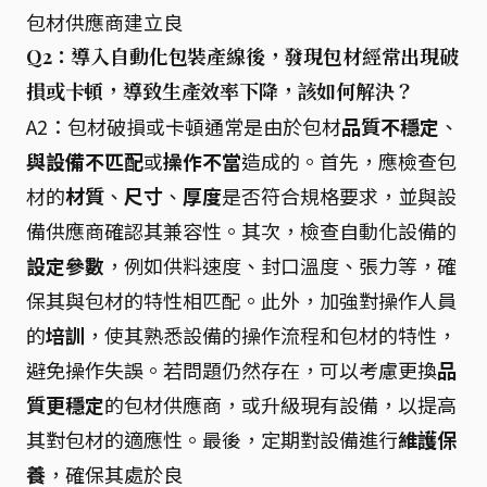
包材供應商建立良
Q2：導入自動化包裝產線後，發現包材經常出現破
損或卡頓，導致生產效率下降，該如何解決？
A2：包材破損或卡頓通常是由於包材
品質不穩定
、
與設備不匹配
或
操作不當
造成的。首先，應檢查包
材的
材質
、
尺寸
、
厚度
是否符合規格要求，並與設
備供應商確認其兼容性。其次，檢查自動化設備的
設定參數
，例如供料速度、封口溫度、張力等，確
保其與包材的特性相匹配。此外，加強對操作人員
的
培訓
，使其熟悉設備的操作流程和包材的特性，
避免操作失誤。若問題仍然存在，可以考慮更換
品
質更穩定
的包材供應商，或升級現有設備，以提高
其對包材的適應性。最後，定期對設備進行
維護保
養
，確保其處於良