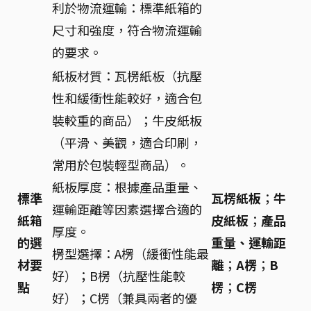
利於物流運輸：標準紙箱的
尺寸和強度，符合物流運輸
的要求。
紙板材質：瓦楞紙板（抗壓
性和緩衝性能較好，適合包
裝較重的商品）；牛皮紙板
（平滑、美觀，適合印刷，
常用於包裝輕型商品）。
紙板厚度：根據產品重量、
標準
瓦楞紙板
；
牛
運輸距離等因素選擇合適的
紙箱
皮紙板
；
產品
厚度。
的選
重量、運輸距
楞型選擇：A楞（緩衝性能最
材要
離
；
A楞
；
B
好）；B楞（抗壓性能較
點
楞
；
C楞
好）；C楞（兼具兩者的優