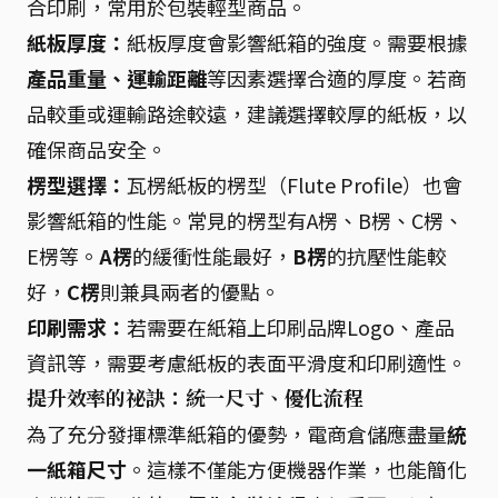
合印刷，常用於包裝輕型商品。
紙板厚度：
紙板厚度會影響紙箱的強度。需要根據
產品重量、運輸距離
等因素選擇合適的厚度。若商
品較重或運輸路途較遠，建議選擇較厚的紙板，以
確保商品安全。
楞型選擇：
瓦楞紙板的楞型（Flute Profile）也會
影響紙箱的性能。常見的楞型有A楞、B楞、C楞、
E楞等。
A楞
的緩衝性能最好，
B楞
的抗壓性能較
好，
C楞
則兼具兩者的優點。
印刷需求：
若需要在紙箱上印刷品牌Logo、產品
資訊等，需要考慮紙板的表面平滑度和印刷適性。
提升效率的祕訣：統一尺寸、優化流程
為了充分發揮標準紙箱的優勢，電商倉儲應盡量
統
一紙箱尺寸
。這樣不僅能方便機器作業，也能簡化