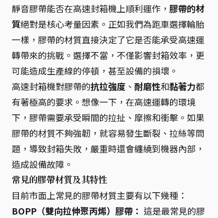
靜音膠帶能否在高速封箱機上順利運作，
膠帶的材
質
絕對是核心考量因素。正如我們為跑車選擇輪胎
一樣，膠帶的材質直接決定了它是否能承受高速運
轉帶來的挑戰。選擇不當，不僅影響封箱效率，更
可能造成生產線的停頓，甚至設備的損壞。
高速封箱機對膠帶的
抗拉強度
、
耐磨性
和
黏著力
都
有著極高的要求。想像一下，在高速運轉的環境
下，膠帶需要承受瞬間的拉扯、摩擦和衝擊。如果
膠帶的材質不夠強韌，就容易發生斷裂、拉絲等問
題，導致封箱失敗，嚴重時還會纏繞到機器內部，
造成設備故障。
常見的膠帶材質及其特性
目前市面上常見的膠帶材質主要有以下幾種：
BOPP（雙向拉伸聚丙烯）膠帶：
這是最常見的膠