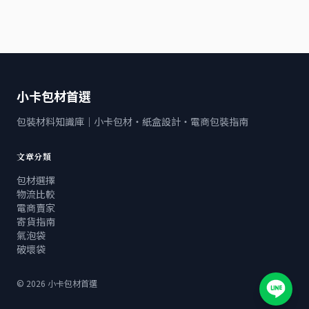
小卡包材首選
包裝材料知識庫｜小卡包材・紙盒設計・電商包裝指南
文章分類
包材選擇
物流比較
電商賣家
寄貨指南
氣泡袋
破壞袋
©
2026
小卡包材首選