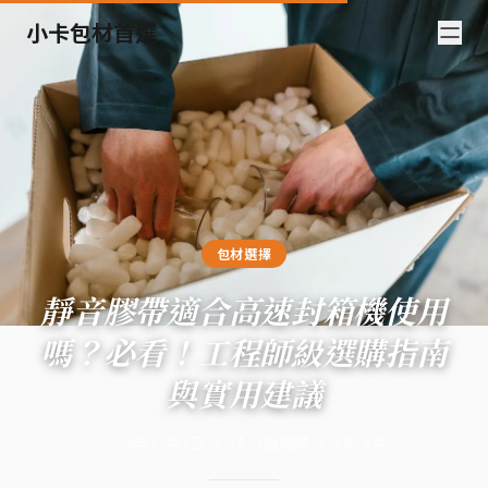
小卡包材首選
包材選擇
靜音膠帶適合高速封箱機使用
嗎？必看！工程師級選購指南
與實用建議
2024年12月7日
·
14
分鐘閱讀
·
5,473
字