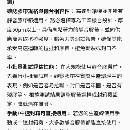
讀)
確認膠帶規格與機台相容性：
高速封箱機並非所有
靜音膠帶都適用。 務必選擇專為工業機台設計、厚
度50μm以上、具備高黏著力的靜音膠帶，並向供
應商索取抗拉強度、黏著力等測試報告，確保其能
承受高速運轉的拉扯和摩擦，避免斷裂或封口不
牢。
小批量測試評估性能：
在大規模使用靜音膠帶前，
先進行小批量試用。觀察膠帶在實際生產環境中的
表現，例如是否容易拉斷、封口是否牢固、是否有
殘膠等。 根據測試結果調整膠帶選擇或封箱機設
定，降低潛在風險。
手動/中速封箱可直接適用：
若您的生產線使用手
動或中速封箱機，大多數靜音膠帶都能直接使用，