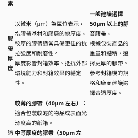
素
一般建議選擇
以微米（μm）為單位表示，
50μm 以上的靜
指膠帶基材和膠層的總厚度。
音膠帶
。
膠
較厚的膠帶通常具備更佳的抗
根據包裝產品的
帶
拉強度和耐磨性。
重量和體積，選
厚
厚度影響封箱效率、抵抗外部
擇更厚的膠帶。
度
環境能力和封箱效果的穩定
參考封箱機的規
性。
格和廠商建議選
擇合適厚度。
較薄的膠帶（40μm 左右）
：
適合包裝較輕的物品或表面光
滑度高的紙箱。
適
中等厚度的膠帶（50μm 左