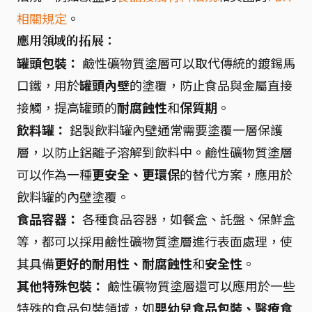
相關規定
。
應用領域的拓展：
罐頭包裝：
鹼性礦物質塗層可以取代傳統的鍍錫馬
口鐵，用於
罐頭內壁
的塗覆，防止食品與金屬直接
接觸，提高罐頭的
耐腐蝕性
和
保質期
。
飲料罐：
鋁製飲料罐內壁通常需要塗覆一層保護
層，以防止鋁離子溶解到飲料中。鹼性礦物質塗層
可以作為一種
更安全、更環保
的替代方案，應用於
飲料罐的內壁塗覆。
食品容器：
各種食品容器，如餐盒、託盤、保鮮盒
等，都可以採用鹼性礦物質塗層進行表面處理，使
其具備
更好的耐用性、耐腐蝕性
和
安全性
。
其他特殊包裝：
鹼性礦物質塗層還可以應用於一些
特殊的食品包裝領域，如
嬰幼兒食品包裝、醫療食