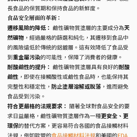
長食品的保質期和保持食品的新鮮度。
食品安全層面的革新：
遷移風險的降低：
鹼性礦物質塗層的主要成分為
天
然礦物
，經過嚴格的篩選和純化，其遷移到食品中
的風險遠低於傳統的鋁鍍層。這有效降低了食品受
到
重金屬污染
的可能性，保障了消費者的健康。
耐酸鹼性的提升：
鹼性礦物質塗層具有良好的
耐酸
鹼性
，即使在接觸酸性或鹼性食品時，也能保持其
完整性和穩定性，
防止塗層溶解或脫落
，進而避免
食品受到污染。
符合更嚴格的法規要求：
隨著全球對食品安全的要
求日益嚴格，鹼性礦物質塗層作為一種
更安全、更
環保
的替代方案，更容易符合各國的食品接觸材料
法規，例如歐盟的
食品接觸材料法規
和美國的
FDA