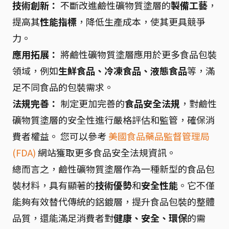
技術創新：
不斷改進鹼性礦物質塗層的
製備工藝
，
提高其
性能指標
，降低生產成本，使其更具競爭
力。
應用拓展：
將鹼性礦物質塗層應用於更多食品包裝
領域，例如
生鮮食品、冷凍食品、液態食品
等，滿
足不同食品的包裝需求。
法規完善：
制定更加完善的
食品安全法規
，對鹼性
礦物質塗層的安全性進行嚴格評估和監管，確保消
費者權益。 您可以參考
美國食品藥品監督管理局
(FDA)
網站獲取更多食品安全法規資訊。
總而言之，鹼性礦物質塗層作為一種新型的食品包
裝材料，具有顯著的
技術優勢
和
安全性能
。它不僅
能夠有效替代傳統的鋁鍍層，提升食品包裝的整體
品質，還能滿足消費者對
健康、安全、環保
的需