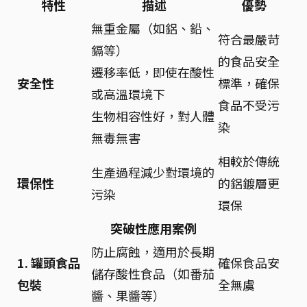
特性
描述
優勢
無重金屬（如鋁、鉛、
符合最嚴苛
鎘等）
的食品安全
遷移率低，即使在酸性
安全性
標準，確保
或高溫環境下
食品不受污
生物相容性好，對人體
染
無毒無害
相較於傳統
生產過程減少對環境的
環保性
的鋁鍍層更
污染
環保
突破性應用案例
防止腐蝕，適用於長期
1. 罐頭食品
確保食品安
儲存酸性食品（如番茄
包裝
全無虞
醬、果醬等）