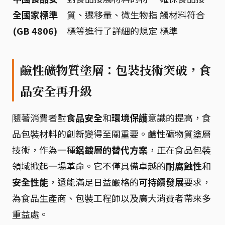
全國家標準
質、遷移量、微生物指
觸材料符合
(GB 4806)
標等進行了詳細的規定
標準
鹼性礦物質塗層：包裝技術突破，食
品安全再升級
隨著消費者對
食品安全
和
環境保護
意識的提高，食
品包裝材料的創新變得至關重要。鹼性礦物質塗層
技術，作為一種
鋁鍍層的替代方案
，正在食品包裝
領域掀起一場革命。它不僅具備卓越的
耐腐蝕性
和
安全性能
，還能滿足日益嚴格的
可持續發展
要求，
為食品生產商、包裝工程師以及廣大消費者帶來多
重益處。