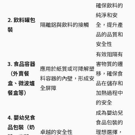
確保飲料的
純淨和安
2. 飲料罐包
隔離鋁與飲料的接觸
全，提升產
裝
品的品質和
安全性
有效阻隔有
3. 食品容器
害物質的遷
應用於紙質或可降解塑
（外賣餐
移，確保食
料容器的內壁，形成安
盒、微波爐
品在儲存和
全屏障
餐盒等）
加熱過程中
的安全
成為嬰幼兒
4. 嬰幼兒食
食品包裝的
品包裝（奶
卓越的安全性
理想選擇，