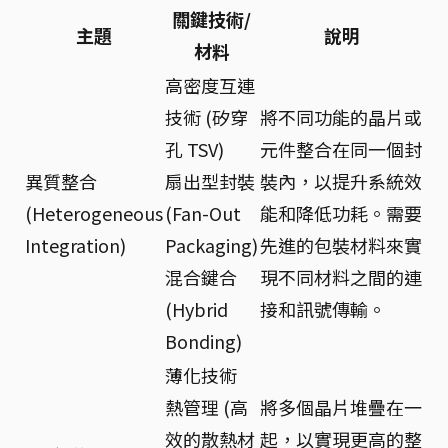
關鍵技術/
主題
說明
材料
高密度互連
技術 (矽穿
將不同功能的晶片或
孔 TSV)
元件整合在同一個封
異質整合
扇出型封裝
裝內，以提升系統效
(Heterogeneous
(Fan-Out
能和降低功耗。需要
Integration)
Packaging)
先進的包裝材料來實
混合鍵合
現不同材料之間的連
(Hybrid
接和訊號傳輸。
Bonding)
薄化技術
熱管理 (高
將多個晶片堆疊在一
效的散熱材
起，以實現更高的整