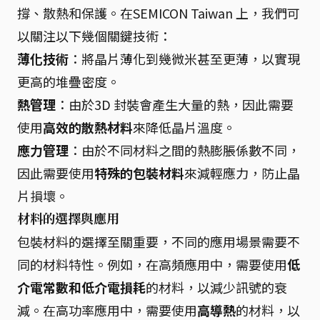
撐、散熱和保護。在SEMICON Taiwan 上，我們可
以關注以下幾個關鍵技術：
薄化技術
：將晶片薄化到幾微米甚至更薄，以實現
更高的堆疊密度。
熱管理
：由於3D 封裝會產生大量的熱，因此需要
使用
高效的散熱材料
來降低晶片溫度。
應力管理
：由於不同材料之間的熱膨脹係數不同，
因此需要使用
特殊的包裝材料
來減輕應力，防止晶
片損壞。
材料的選擇與應用
包裝材料的選擇至關重要，不同的應用場景需要不
同的材料特性。例如，在高頻應用中，需要使用
低
介電常數和低介電損耗
的材料，以減少訊號的衰
減。在高功率應用中，需要使用
高導熱
的材料，以