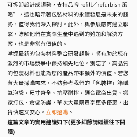
可拆卸設計成趨勢，支持品牌 refill／refurbish 策
略”，這也暗示著包裝材料的永續發展是未來的趨
勢，值得我們深入探討。此外，與參展廠商建立聯
繫，瞭解他們在實際生產中遇到的難題和解決方
案，也是非常有價值的。
掌握最新的包裝材料整合研發趨勢，將有助於您在
激烈的市場競爭中保持領先地位。別忘了，高品質
的包裝材料也能為您的產品帶來額外的價值。若您
有大量採購需求，不妨參考我們的「包裝控」箱購
氣泡袋，尺寸齊全、抗壓耐摔，適合電商出貨、搬
家打包、倉儲防護，單次大量購買享更多優惠，出
貨快速又安心。
立即選購
。
這篇文章的實用建議如下(更多細節請繼續往下閱
讀)