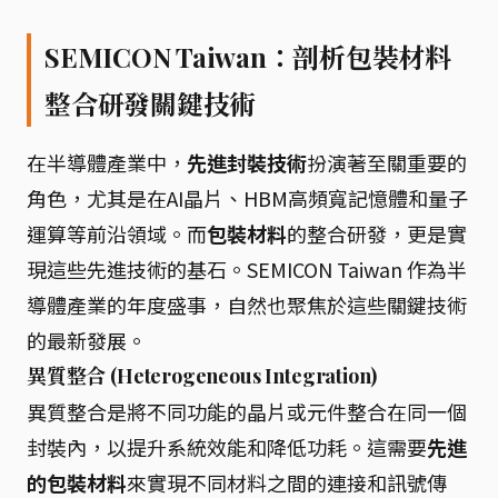
SEMICON Taiwan：剖析包裝材料
整合研發關鍵技術
在半導體產業中，
先進封裝技術
扮演著至關重要的
角色，尤其是在AI晶片、HBM高頻寬記憶體和量子
運算等前沿領域。而
包裝材料
的整合研發，更是實
現這些先進技術的基石。SEMICON Taiwan 作為半
導體產業的年度盛事，自然也聚焦於這些關鍵技術
的最新發展。
異質整合 (Heterogeneous Integration)
異質整合是將不同功能的晶片或元件整合在同一個
封裝內，以提升系統效能和降低功耗。這需要
先進
的包裝材料
來實現不同材料之間的連接和訊號傳