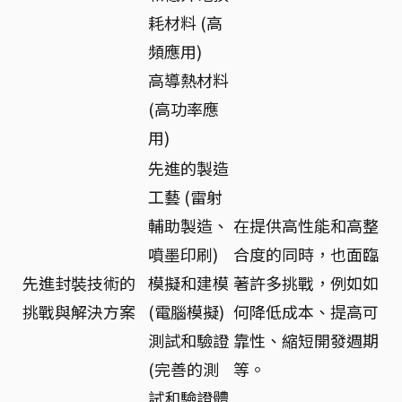
耗材料 (高
頻應用)
高導熱材料
(高功率應
用)
先進的製造
工藝 (雷射
輔助製造、
在提供高性能和高整
噴墨印刷)
合度的同時，也面臨
先進封裝技術的
模擬和建模
著許多挑戰，例如如
挑戰與解決方案
(電腦模擬)
何降低成本、提高可
測試和驗證
靠性、縮短開發週期
(完善的測
等。
試和驗證體