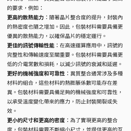
的要求，例如：
更高的散熱能力
：隨著晶片整合度的提升，封裝內
的熱密度也隨之增加。因此，包裝材料需要具備更
優異的散熱能力，以確保晶片的穩定運行。
更佳的訊號傳輸性能
：在高速運算應用中，訊號的
完整性和傳輸速度至關重要。包裝材料需要具備更
低的介電常數和損耗，以減少訊號的衰減和延遲。
更好的機械強度和可靠性
：異質整合通常涉及多種
材料的組合，這些材料的熱膨脹係數可能存在差
異。包裝材料需要具備足夠的機械強度和可靠性，
以承受溫度變化帶來的應力，防止封裝開裂或失
效。
更小的尺寸和更高的密度
：為了實現更高的整合
度，包裝材料需要不斷縮小尺寸，並提供更高的互