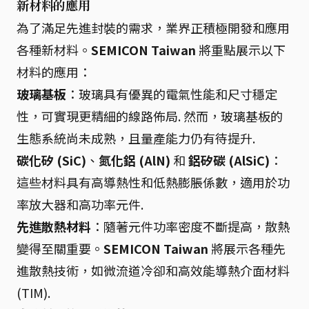
新材料的應用
為了滿足先進封裝的需求，業界正積極開發和應用
各種新材料。
SEMICON Taiwan
將重點展示以下
材料的應用：
玻璃基板
：玻璃具有優異的電氣性能和尺寸穩定
性，可實現更精細的線路佈局. 然而，玻璃基板的
生態系統尚未成熟，且量產能力仍有待提升.
碳化矽 (SiC)
、
氮化鋁 (AlN)
和
鋁矽碳 (AlSiC)
：
這些材料具有高導熱性和低熱膨脹係數，適用於功
率放大器和高功率元件.
先進散熱材料
：隨著元件功率密度不斷提高，散熱
變得至關重要。
SEMICON Taiwan
將展示各種先
進散熱技術，如微流道冷卻和高效能導熱介面材料
(TIM).