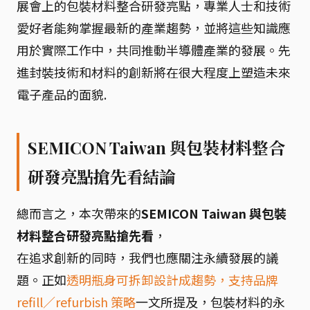
展會上的包裝材料整合研發亮點，專業人士和技術
愛好者能夠掌握最新的產業趨勢，並將這些知識應
用於實際工作中，共同推動半導體產業的發展。先
進封裝技術和材料的創新將在很大程度上塑造未來
電子產品的面貌.
SEMICON Taiwan 與包裝材料整合
研發亮點搶先看結論
總而言之，本次帶來的
SEMICON Taiwan 與包裝
材料整合研發亮點搶先看
，
在追求創新的同時，我們也應關注永續發展的議
題。正如
透明瓶身可拆卸設計成趨勢，支持品牌
refill／refurbish 策略
一文所提及，包裝材料的永