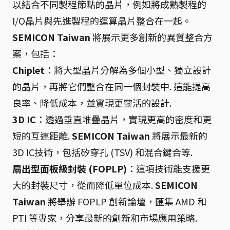
以結合不同製程節點的晶片，例如將成熟製程的
I/O晶片與先進製程的運算晶片整合在一起。
SEMICON Taiwan
將展示更多創新的異質整合方
案，包括：
Chiplet
：將大型晶片分解為多個小型、獨立設計
的晶片，再將它們整合在同一個封裝中. 這能提高
良率、降低成本，並實現更靈活的設計.
3D IC
：透過垂直堆疊晶片，實現更高的密度和更
短的互連距離.
SEMICON Taiwan
將展示最新的
3D IC技術，包括矽穿孔 (TSV) 和混合鍵合等.
扇出型面板級封裝 (FOPLP)
：這項技術能支援更
大的封裝尺寸，從而降低單位成本.
SEMICON
Taiwan
將舉辦 FOPLP 創新論壇，匯集 AMD 和
PTI 等專家，分享最新的創新和市場應用策略.