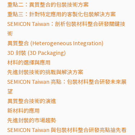
重點二：異質整合的包裝技術方案
重點三：針對特定應用的客製化包裝解決方案
SEMICON Taiwan：剖析包裝材料整合研發關鍵技
術
異質整合 (Heterogeneous Integration)
3D 封裝 (3D Packaging)
材料的選擇與應用
先進封裝技術的挑戰與解決方案
SEMICON Taiwan 亮點：包裝材料整合研發未來展
望
異質整合技術的演進
新材料的應用
先進封裝的市場趨勢
SEMICON Taiwan 與包裝材料整合研發亮點搶先看