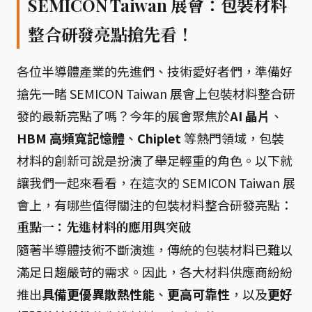
SEMICON Taiwan 展會：包裝材料
整合研發亮點搶先看！
各位半導體產業的先進們、技術愛好者們，準備好
搶先一睹 SEMICON Taiwan 展會上包裝材料整合研
發的最新亮點了嗎？今年的展會聚焦於
AI 晶片
、
HBM 高頻寬記憶體
、
Chiplet
等熱門領域，包裝
材料的創新可說是扮演了舉足輕重的角色。以下就
讓我們一起來看看，在這次的 SEMICON Taiwan 展
會上，有哪些值得關注的包裝材料整合研發亮點：
重點一：先進材料的應用與突破
隨著半導體技術不斷演進，傳統的包裝材料已難以
滿足日趨嚴苛的需求。因此，各大材料供應商紛紛
推出
具備更優異散熱性能
、
更高可靠性
，以及
更好