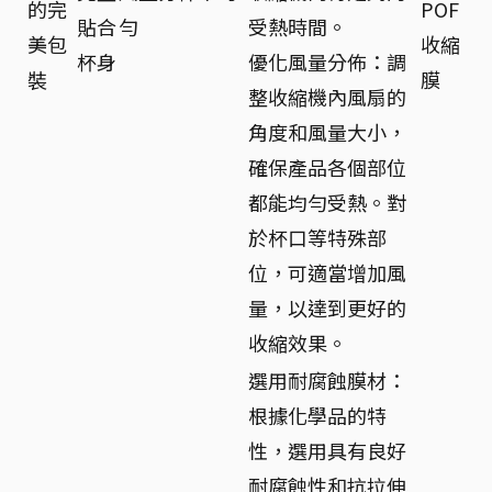
的完
POF
貼合
勻
受熱時間。
美包
收縮
杯身
優化風量分佈：調
裝
膜
整收縮機內風扇的
角度和風量大小，
確保產品各個部位
都能均勻受熱。對
於杯口等特殊部
位，可適當增加風
量，以達到更好的
收縮效果。
選用耐腐蝕膜材：
根據化學品的特
性，選用具有良好
耐腐蝕性和抗拉伸