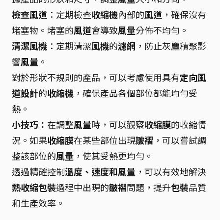
檢查風道
：定期檢查
收縮機
內部的
風道
，確保沒有
堵塞物。堵塞的
風道
會導致
風量
分佈不均勻。
清潔風機
：定期清潔
風機
的
濾網
，防止灰塵積聚影
響
風量
。
對於形狀不規則的產品，可以考慮使用具有
定向風
道設計
的
收縮機
，確保產品各個部位都能均勻受
熱。
小技巧：
在調整
風量
時，可以觀察
收縮膜
的收縮情
況。如果
收縮膜
在某些部位出現
皺褶
，可以嘗試調
整該部位的
風量
，使其受熱更均勻。
透過精確控制
溫度、速度和風量
，可以有效地解決
熱收縮包裝
過程中出現的
皺褶
問題，提升
包裝
品質
和生產效率。