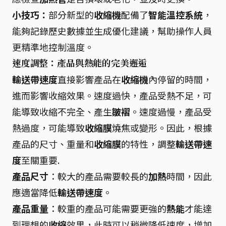
小技巧：
部分新型的
收縮機
配備了
智能溫控系統
，
能夠記錄歷史數據並生成優化建議，幫助操作人員
更精準地控制溫度。
速度調整：產品與熱能的完美邂逅
輸送帶速度
直接影響產品在
收縮機
內停留的時間，
進而影響收縮效果。速度過快，產品受熱不足，可
能導致收縮不完全、產生
皺褶
。速度過慢，產品受
熱過度，可能導致
收縮膜
燒焦或變形。因此，根據
產品的尺寸、重量和
收縮膜
的特性，調整
輸送帶速
度
至關重要.
產品尺寸
：較大的產品需要較長的
加熱
時間，因此
應適當降低
輸送帶速度
。
產品重量
：較重的產品可能需要更強的
熱能
才能達
到理想的
收縮
效果，此時可以稍微降低速度，增加