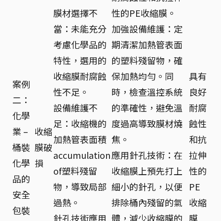
膜材選擇不
性的PE收縮膜。
當：未能充分
加強設備維護：定
考慮化學品的
期清潔加熱管表面
特性，選用的
的塑料殘留物，確
收縮膜耐腐蝕
保加熱均勻。同
具有
案例
性不足。
時，檢查溫控系統
良好
二：
設備維護不
的準確性，避免溫
耐腐
化學
足：收縮機的
度過高導致膜材燒
蝕性
業 –
收縮
加熱管表面積
焦。
和抗
桶裝
膜破
accumulation
應用針孔技術：在
拉伸
化學
損
of塑料殘留
收縮膜上預先打上
性的
品的
物，導致局部
細小的針孔，以便
PE
安全
過熱。
排除桶內殘留的氣
收縮
包裝
針孔技術應用
體，減少收縮膜的
膜