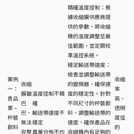
精確溫度控制：根
據收縮膜供應商提
供的參數，將收縮
機的溫度調整至最
佳範圍，並定期校
準溫控系統。
穩定輸送帶速度：
檢查並調整輸送帶
案例
收縮
收縮
的變頻器，確保速
一：
率
膜皺
溫度控制不精
度的穩定性。針對
食品
高、
巴
確
不同尺寸的杯裝飲
業 –
透明
巴、
輸送帶速度不
料，調整輸送帶的
杯裝
度佳
無法
穩定
速度，確保產品在
飲料
的
完整
風量分佈不均
收縮機內有足夠的