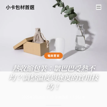
小卡包材首選
電商賣家
熱收縮包裝：皺巴巴受熱不
均？調整溫度與速度的實用技
巧！
2025年2月28日
·
19
分鐘閱讀
·
7,552
字