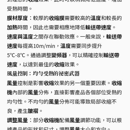
受熱時間。
膜材厚度
：較厚的
收縮膜
需要較高的
溫度
和較長的
加熱
時間，因此也需要相應地降低
輸送帶速度
。
速度與溫度
之間存在聯動效應。一般來說，
輸送帶
速度
每提高10m/min，
溫度
需要同步提升
5℃-8℃。通過調整
變頻器
，可以精確控制
輸送帶
速度
，以達到最佳的
收縮
效果。
風量控制：均勻受熱的祕密武器
風量
控制是影響
收縮
效果的另一個重要因素。
收縮
機
內部的
風量
分佈，直接影響產品各個部位受熱的
均勻性。不均勻的
風量
分佈可能導致局部收縮不
良，產生
皺褶
。
調整風量
：部分
收縮機
配備
風量
調節功能，可以根
據產品的形狀和尺寸，調整
風量
大小和方向。