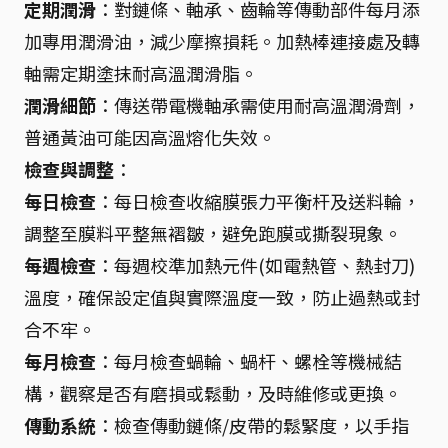
定期潤滑
：對鏈條、軸承、齒輪等傳動部件每月添
加專用潤滑油，減少摩擦損耗。加熱棒連接處及轉
軸需定期塗抹耐高溫潤滑脂。
潤滑細節
：傳送帶電機軸承需使用耐高溫潤滑劑，
普通黃油可能因高溫熔化失效。
檢查與調整
：
每日檢查
：每日檢查收縮膜張力平衡杆及送料輪，
調整至膜料平整無褶皺，避免跑膜或撕裂現象。
每週檢查
：每週校準加熱元件(如電熱管、熱封刀)
溫度，確保設定值與實際溫度一致，防止過熱或封
合不牢。
每月檢查
：每月檢查蝸輪、蝸杆、螺栓等機械結
構，觀察是否有磨損或鬆動，及時維修或更換。
傳動系統
：檢查傳動鏈條/皮帶的鬆緊度，以手指