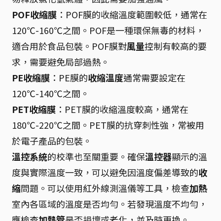
POF收縮膜
：POF膜的收縮溫度範圍較低，通常在
120℃-160℃之間。POF是一種環保無毒的材料，
適合用於食品包裝。POF膜對
風量
控制有較高的要
求，需要避免局部過熱。
PE收縮膜
：PE膜的
收縮溫度
通常需要設定在
120℃-140℃之間。
PET收縮膜
：PET膜的收縮溫度較高，通常在
180℃-220℃之間。PET膜的抗穿刺性強，常被用
於電子產品的包裝。
溫控系統
的校準也至關重要。確保
溫控器
顯示的溫
度與實際溫度一致，可以避免因溫度偏差導致的
收
縮
問題。可以使用紅外線測溫儀等工具，檢查
加熱
室內各區域的溫度是否均勻。若發現溫度不均勻，
應檢查
加熱管
是否損壞或老化，並及時更換。