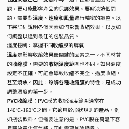
觀，更可能影響產品的保護效果。要解決這個問
題，需要對
溫度、速度和風量
進行精密的調整。以
下將詳細說明各個因素如何影響收縮效果，以及如
何調整以達到最佳的包裝品質。
溫度控制：掌握不同收縮膜的脾氣
溫度
是影響收縮效果最關鍵的因素之一。不同材質
的
收縮膜
，需要的
收縮溫度
範圍也不同。如果溫度
設定不正確，可能會導致收縮不完全、過度收縮，
甚至燒焦。因此，瞭解各種
收縮膜
的特性，是成功
調整溫度的第一步。
PVC收縮膜
：PVC膜的收縮溫度範圍通常在
140℃-180℃之間。它適用於形狀規則的產品，例
如瓶裝飲料。但需要注意的是，PVC膜在
高溫
下容
易釋放氯化氫氣體，因此需要加強通風。