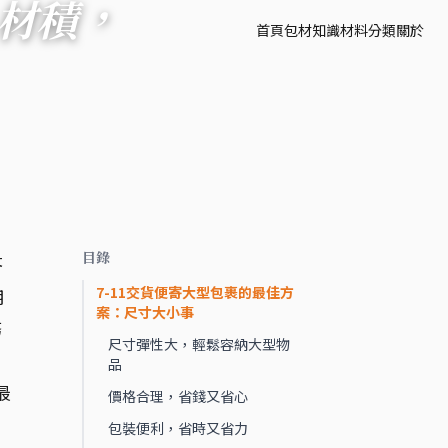
m 材積，
首頁
包材知識
材料分類
關於
目錄
答
7-11交貨便寄大型包裹的最佳方
用
案：尺寸大小事
務
尺寸彈性大，輕鬆容納大型物
。
品
最
價格合理，省錢又省心
包裝便利，省時又省力