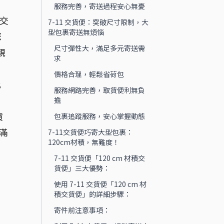
服務完善，寄送過程安心無憂
積交
7-11 交貨便：突破尺寸限制，大
型包裹寄送無煩惱
您
尺寸彈性大，滿足多元寄送需
親
求
價格合理，輕鬆省荷包
此
服務網路完善，取貨便利無負
。
擔
貨
包裹追蹤服務，安心掌握動態
滿
7-11交貨便巧寄大型包裹：
120cm材積，無難度！
7-11 交貨便「120 cm 材積交
貨便」三大優勢：
使用 7-11 交貨便「120 cm 材
積交貨便」的詳細步驟：
寄件前注意事項：