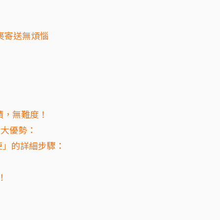
包裹寄送無煩惱
材積，無難度！
」三大優勢：
交貨便」的詳細步驟：
！