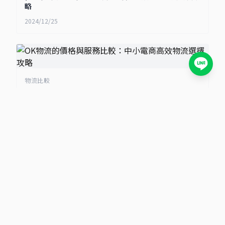
略
2024/12/25
物流比較
OK物流的價格與服務比較：中小電商高效物流選擇攻略
2024/12/24
小卡包材首選
包裝材料知識庫｜小卡包材・紙盒設計・電商包裝指南